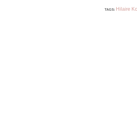
Hilaire K
TAGS
: