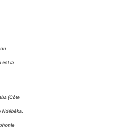
ion
 est la
mba (Côte
e Ndébéka
.
phonie