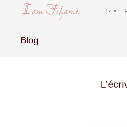
Home
L
Blog
L’écri