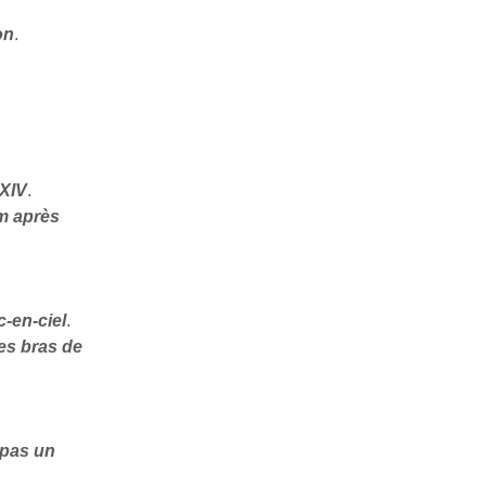
on
.
 XIV
.
m après
c-en-ciel
.
es bras de
 pas un