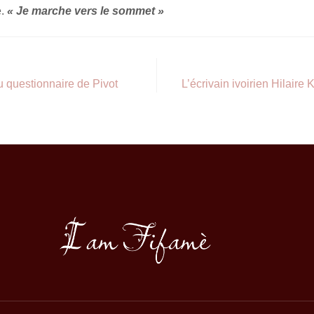
.
« Je marche vers le sommet »
u questionnaire de Pivot
L’écrivain ivoirien Hilai