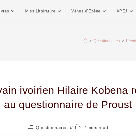
ivres
Miss Littérature
Vénus d’Ébène
APEJ
>
Questionnaires
>
L’écr
vain ivoirien Hilaire Kobena
au questionnaire de Proust
Questionnaires
2 mins read