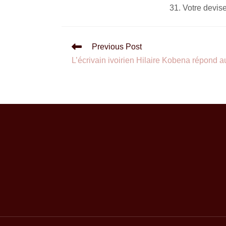
Votre devise
Previous Post
L’écrivain ivoirien Hilaire Kobena répond a