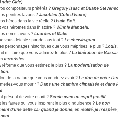
André Gide)
.
vos compositeurs préférés ?
Gregory Isaac et Duane Stevens
os peintres favoris ?
Jacobleu (Côte d’Ivoire)
.
os héros dans la vie réelle ?
Usain Bolt
.
 vos héroïnes dans lhistoire ?
Winnie Mandela
.
vos noms favoris ?
Lourdes et Matis
.
ue vous détestez par-dessus tout ?
Le chewin-gum
.
les personnages historiques que vous méprisez le plus ?
Louis
fait militaire que vous admirez le plus ?
La libération de Bassa
s terroristes
.
a réforme que vous estimez le plus ?
La modernisation de
ation
.
don de la nature que vous voudriez avoir ?
Le don de créer l’ar
meriez-vous mourir ?
Dans une chambre climatisée et dans l
e
.
tat présent de votre esprit ?
Serein avec un esprit positif
.
 les fautes qui vous inspirent le plus dindulgence ?
Le non
nt d’une dette car quand je donne, en réalité, je n’espère
ment.