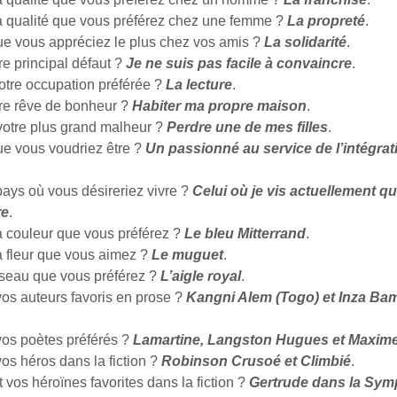
la qualité que vous préférez chez une femme ?
La propreté
.
ue vous appréciez le plus chez vos amis ?
La solidarité
.
re principal défaut ?
Je ne suis pas facile à convaincre
.
votre occupation préférée ?
La lecture
.
tre rêve de bonheur ?
Habiter ma propre maison
.
 votre plus grand malheur ?
Perdre une de mes filles
.
ue vous voudriez être ?
Un passionné au service de l’intégrat
pays où vous désireriez vivre ?
Celui où je vis actuellement qui
re
.
la couleur que vous préférez ?
Le bleu Mitterrand
.
a fleur que vous aimez ?
Le muguet
.
oiseau que vous préférez ?
L’aigle royal
.
vos auteurs favoris en prose ?
Kangni Alem (Togo) et Inza Ba
vos poètes préférés ?
Lamartine, Langston Hugues et Maxim
os héros dans la fiction ?
Robinson Crusoé et Climbié
.
 vos héroïnes favorites dans la fiction ?
Gertrude dans la Sym