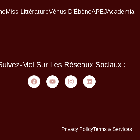
me
Miss Littérature
Vénus D’Ébène
APEJ
Academia
Suivez-Moi Sur Les Réseaux Sociaux :
Privacy Policy
Terms & Services