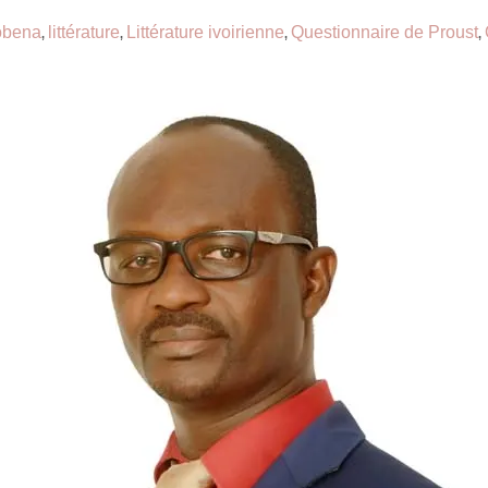
obena
littérature
Littérature ivoirienne
Questionnaire de Proust
,
,
,
,