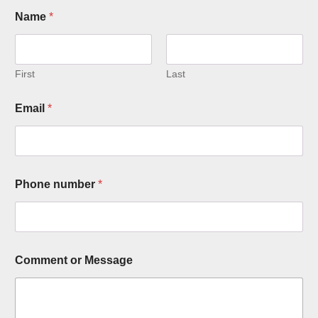
Name
*
First
Last
Email
*
Phone number
*
C
Comment or Message
o
m
m
e
n