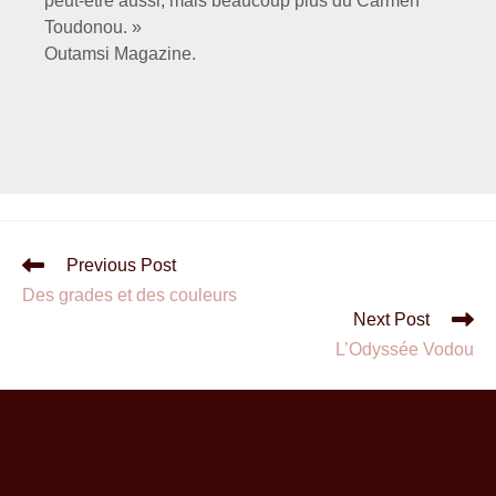
peut-être aussi, mais beaucoup plus du Carmen
Toudonou. »
Outamsi Magazine.
Previous Post
Des grades et des couleurs
Next Post
L’Odyssée Vodou