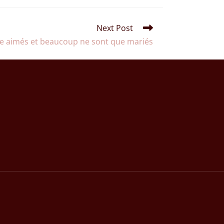
Next Post
re aimés et beaucoup ne sont que mariés