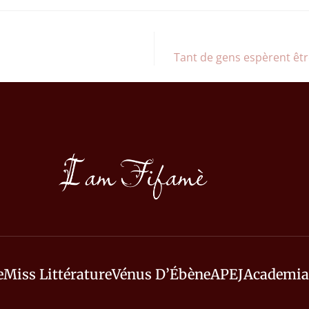
Tant de gens espèrent êt
e
Miss Littérature
Vénus D’Ébène
APEJ
Academia