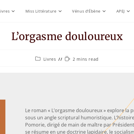
Livres
Miss Littérature
Vénus d’Ébène
APEJ
L’orgasme douloureux
Livres
2 mins read
Le roman « L’orgasme douloureux » explore la p
sous un angle scriptural humoristique. L’histoir
Pomorie, dirigé de main de maître par Présiden
se résume en une doctrine lapidaire, le socialis