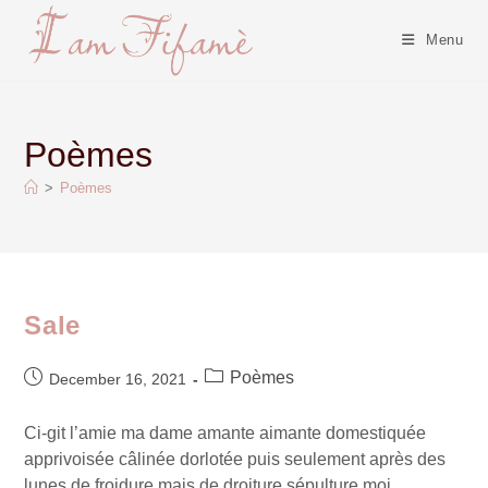
Menu
Poèmes
>
Poèmes
Sale
Poèmes
December 16, 2021
Ci-git l’amie ma dame amante aimante domestiquée
apprivoisée câlinée dorlotée puis seulement après des
lunes de froidure mais de droiture sépulture moi