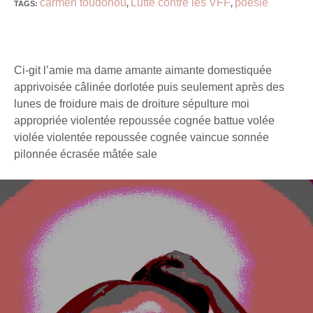
carmen toudonou
Lutte contre les VFF
poésie
TAGS
:
,
,
Ci-git l’amie ma dame amante aimante domestiquée
apprivoisée câlinée dorlotée puis seulement après des
lunes de froidure mais de droiture sépulture moi
appropriée violentée repoussée cognée battue volée
violée violentée repoussée cognée vaincue sonnée
pilonnée écrasée mâtée sale