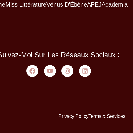
me
Miss Littérature
Vénus D’Ébène
APEJ
Academia
Suivez-Moi Sur Les Réseaux Sociaux :
Privacy Policy
Terms & Services