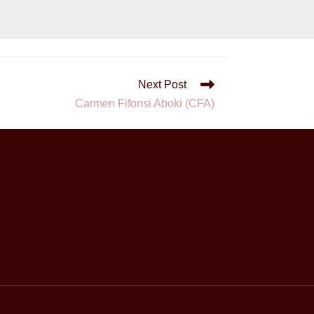
Next Post
Carmen Fifonsi Aboki (CFA)