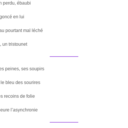
n perdu, ébaubi
ngoncé en lui
eau pourtant mal léché
, un tristounet
s peines, ses soupirs
 le bleu des sourires
 recoins de folie
leure l’asynchronie