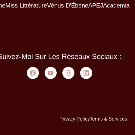
me
Miss Littérature
Vénus D’Ébène
APEJ
Academia
Suivez-Moi Sur Les Réseaux Sociaux :
Privacy Policy
Terms & Services