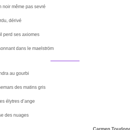
n noir même pas sevré
rdu, dérivé
, il perd ses axiomes
ssonnant dans le maelström
endra au gourbi
emars des matins gris
es élytres d’ange
rose des nuages
Carmen Toudon