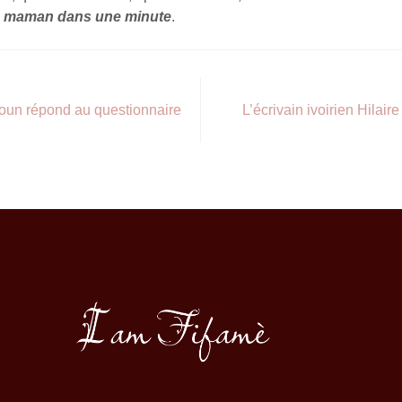
ée maman dans une minute
.
oun répond au questionnaire
L’écrivain ivoirien Hilai