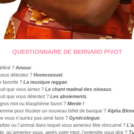
QUESTIONNAIRE DE BERNARD PIVOT
référé ?
Amour
.
vous détestez ?
Homosexuel
.
 favorite ?
La musique reggae
.
bruit que vous aimez ?
Le chant matinal des oiseaux
.
ruit que vous détestez ?
Les aboiements
.
, gros mot ou blasphème favori ?
Merde !
mme pour illustrer un nouveau billet de banque ?
Alpha Blon
ue vous n’auriez pas aimé faire ?
Gynécologue
.
’arbre ou l’animal dans lequel vous aimeriez être réincarné ?
L’a
te, qu’aimeriez-vous, après votre mort, l’entendre vous dire ?
Tu