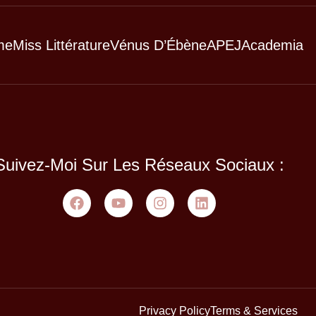
me
Miss Littérature
Vénus D’Ébène
APEJ
Academia
Suivez-Moi Sur Les Réseaux Sociaux :
Privacy Policy
Terms & Services