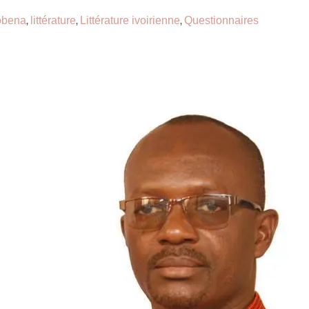
obena
littérature
Littérature ivoirienne
Questionnaires
,
,
,