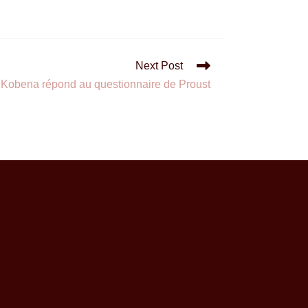
Next Post
re Kobena répond au questionnaire de Proust