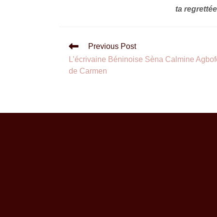
ta regrett
Previous Post
L’écrivaine Béninoise Sèna Calmine Agbof
de Carmen