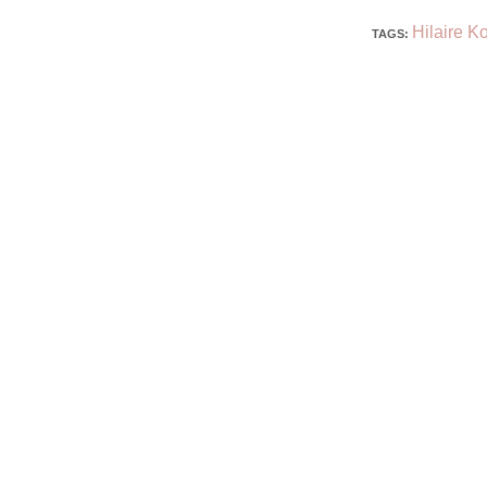
Hilaire K
TAGS
: