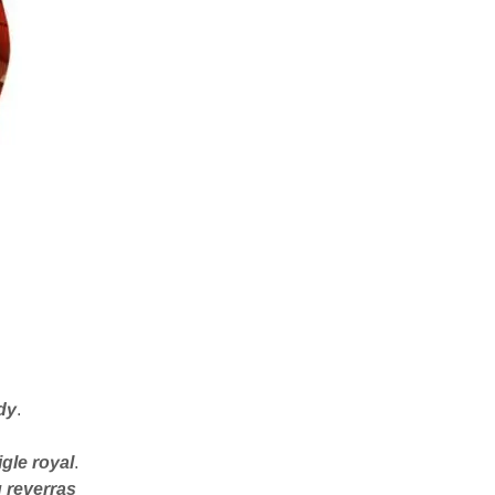
dy
.
igle royal
.
 reverras