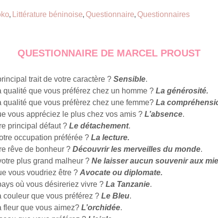
oko
Littérature béninoise
Questionnaire
Questionnaires
,
,
,
QUESTIONNAIRE DE MARCEL PROUST
principal trait de votre caractère ?
Sensible
.
la qualité que vous préférez chez un homme ?
La générosité.
la qualité que vous préfèrez chez une femme?
La compréhensi
ue vous appréciez le plus chez vos amis ?
L’absence
.
re principal défaut ?
Le détachement
.
votre occupation préférée ?
La lecture.
tre rêve de bonheur ?
Découvrir les merveilles du monde
.
 votre plus grand malheur ?
Ne laisser aucun souvenir aux mi
ue vous voudriez être ?
Avocate ou diplomate.
pays où vous désireriez vivre ?
La Tanzanie
.
la couleur que vous préférez ?
Le Bleu
.
la fleur que vous aimez?
L’orchidée
.