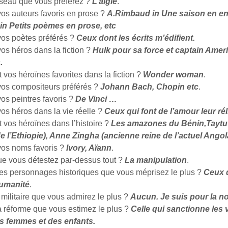
oiseau que vous préférez ?
L’aigle
.
vos auteurs favoris en prose ?
A.Rimbaud in Une saison en enf
in Petits poèmes en prose, etc
vos poètes préférés ?
Ceux dont les écrits m’édifient.
os héros dans la fiction ?
Hulk pour sa force et captain Amer
.
 vos héroïnes favorites dans la fiction ?
Wonder woman
.
vos compositeurs préférés ?
Johann Bach, Chopin etc
.
os peintres favoris ?
De Vinci …
os héros dans la vie réelle ?
Ceux qui font de l’amour leur ré
 vos héroïnes dans l’histoire ?
Les amazones du Bénin,Taytu 
e l’Ethiopie), Anne Zingha (ancienne reine de l’actuel Angol
vos noms favoris ?
Ivory, Aïann
.
ue vous détestez par-dessus tout ?
La manipulation
.
les personnages historiques que vous méprisez le plus ?
Ceux 
humanité
.
t militaire que vous admirez le plus ?
Aucun. Je suis pour la n
a réforme que vous estimez le plus ?
Celle qui sanctionne les 
es femmes et des enfants.