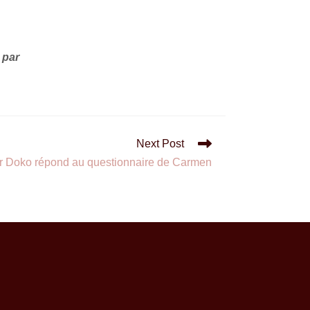
 par
Next Post
er Doko répond au questionnaire de Carmen