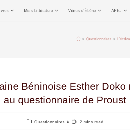
ivres
Miss Littérature
Vénus d’Ébène
APEJ
>
Questionnaires
>
L’écriv
vaine Béninoise Esther Doko
au questionnaire de Proust
Questionnaires
2 mins read