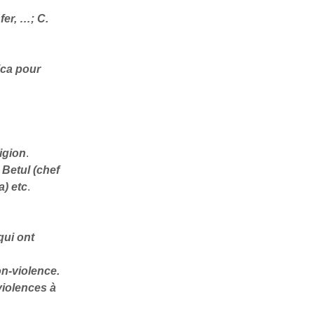
er, …; C.
ica pour
ligion
.
Betul (chef
a) etc
.
qui ont
on-violence.
violences à