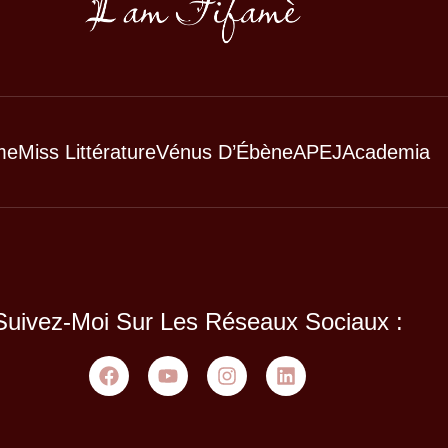
me
Miss Littérature
Vénus D’Ébène
APEJ
Academia
Suivez-Moi Sur Les Réseaux Sociaux :