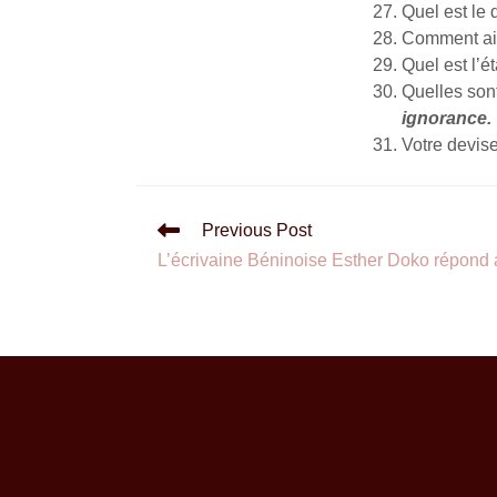
Quel est le 
Comment ai
Quel est l’é
Quelles sont
ignorance.
Votre devis
Previous Post
L’écrivaine Béninoise Esther Doko répond 