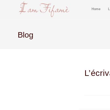
Home
L
Blog
L’écri