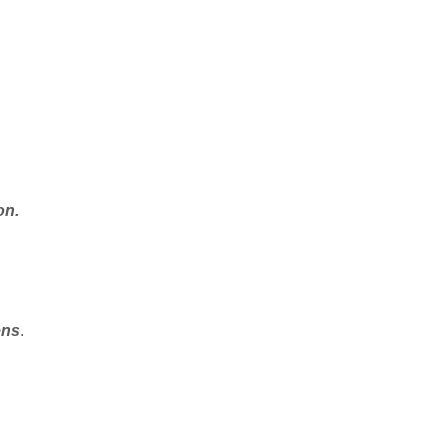
on.
ens
.