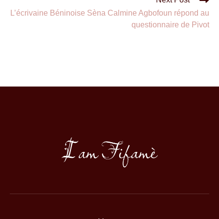
L’écrivaine Béninoise Sèna Calmine Agbofoun répond au
questionnaire de Pivot