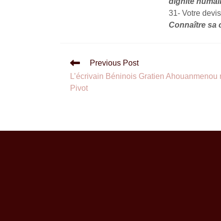
dignité humai
31- Votre devis
Connaître sa c
Previous Post
L’écrivain Béninois Gratien Ahouanmenou 
Pivot