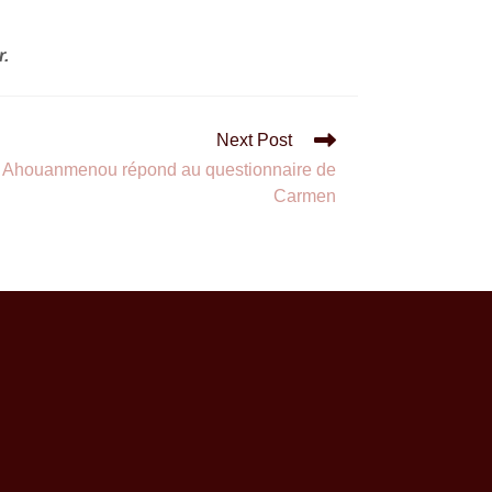
r.
Next Post
en Ahouanmenou répond au questionnaire de
Carmen