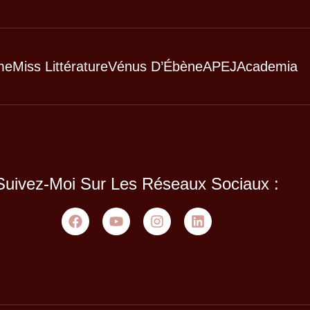
me
Miss Littérature
Vénus D’Ébène
APEJ
Academia
Suivez-Moi Sur Les Réseaux Sociaux :