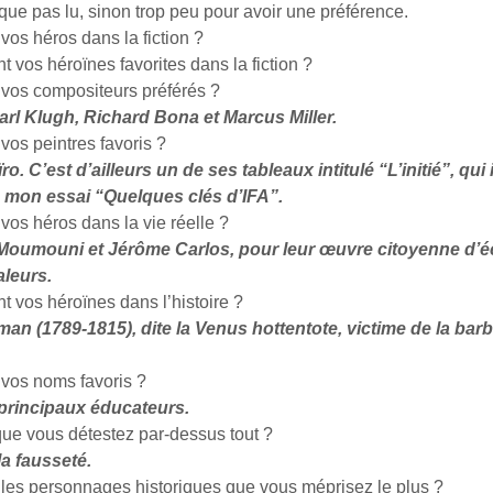
que pas lu, sinon trop peu pour avoir une préférence.
vos héros dans la fiction ?
t vos héroïnes favorites dans la fiction ?
 vos compositeurs préférés ?
arl Klugh, Richard Bona et Marcus Miller.
vos peintres favoris ?
. C’est d’ailleurs un de ses tableaux intitulé “L’initié”, qui i
 mon essai “Quelques clés d’IFA”.
vos héros dans la vie réelle ?
Moumouni et Jérôme Carlos, pour leur œuvre citoyenne d’éc
leurs.
t vos héroïnes dans l’histoire ?
man (1789-1815), dite la Venus hottentote, victime de la barb
 vos noms favoris ?
principaux éducateurs.
que vous détestez par-dessus tout ?
la fausseté.
 les personnages historiques que vous méprisez le plus ?