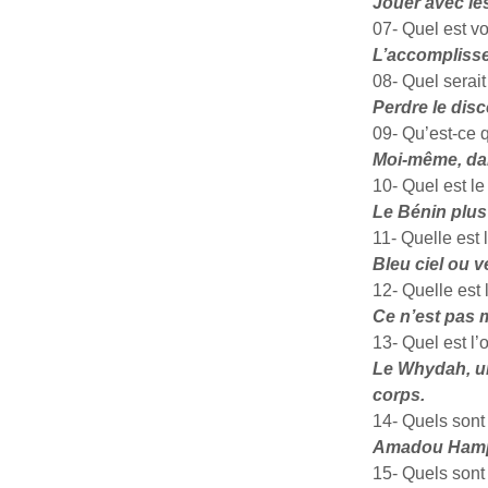
Jouer avec le
07- Quel est v
L’accompliss
08- Quel serai
Perdre le dis
09- Qu’est-ce 
Moi-même, dan
10- Quel est le
Le Bénin plus
11- Quelle est 
Bleu ciel ou v
12- Quelle est 
Ce n’est pas 
13- Quel est l
Le Whydah, un
corps.
14- Quels sont
Amadou Hampâ
15- Quels sont