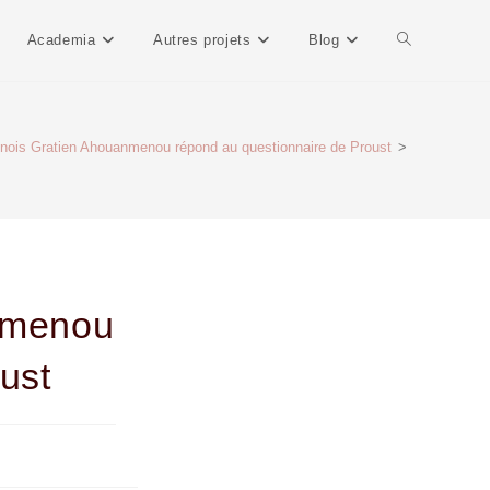
Academia
Autres projets
Blog
ninois Gratien Ahouanmenou répond au questionnaire de Proust
>
anmenou
ust