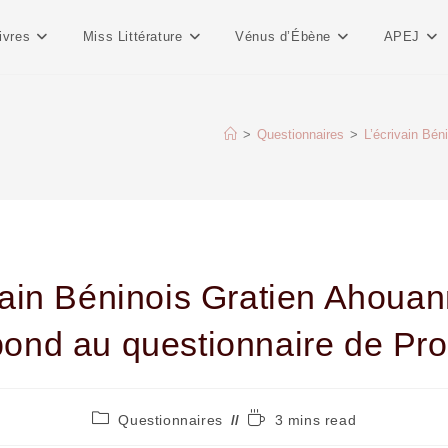
ivres
Miss Littérature
Vénus d’Ébène
APEJ
>
Questionnaires
>
L’écrivain Bé
vain Béninois Gratien Ahou
pond au questionnaire de Pro
Questionnaires
3 mins read