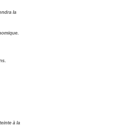
endra la
onomique.
ns.
einte à la