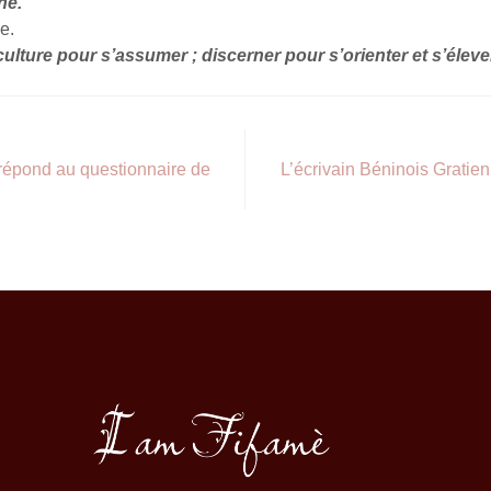
ne.
e.
ulture pour s’assumer ; discerner pour s’orienter et s’éleve
répond au questionnaire de
L’écrivain Béninois Grati