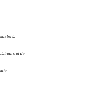
llustre la
laireurs et de
arie