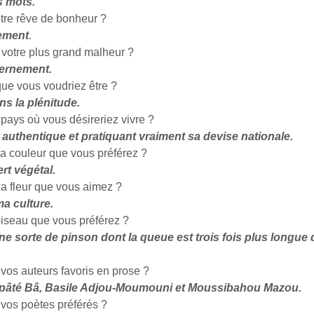
s mots.
otre rêve de bonheur ?
ement
.
t votre plus grand malheur ?
cernement.
que vous voudriez être ?
s la plénitude.
 pays où vous désireriez vivre ?
 authentique et pratiquant vraiment sa devise nationale.
la couleur que vous préférez ?
ert végétal.
la fleur que vous aimez ?
ma culture.
’oiseau que vous préférez ?
e sorte de pinson dont la queue est trois fois plus longue
 vos auteurs favoris en prose ?
té Bâ, Basile Adjou-Moumouni et Moussibahou Mazou.
 vos poètes préférés ?