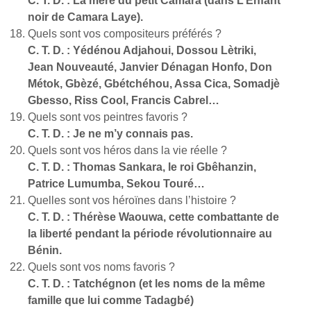
C. T. D. : La mère du petit Camara (dans L’Enfant
noir de Camara Laye).
Quels sont vos compositeurs préférés ?
C. T. D. : Yédénou Adjahoui, Dossou Lètriki,
Jean Nouveauté, Janvier Dénagan Honfo, Don
Métok, Gbèzé, Gbétchéhou, Assa Cica, Somadjè
Gbesso, Riss Cool, Francis Cabrel…
Quels sont vos peintres favoris ?
C. T. D. : Je ne m’y connais pas.
Quels sont vos héros dans la vie réelle ?
C. T. D. : Thomas Sankara, le roi Gbêhanzin,
Patrice Lumumba, Sekou Touré…
Quelles sont vos héroïnes dans l’histoire ?
C. T. D. : Thérèse Waouwa, cette combattante de
la liberté pendant la période révolutionnaire au
Bénin.
Quels sont vos noms favoris ?
C. T. D. : Tatchégnon (et les noms de la même
famille que lui comme Tadagbé)