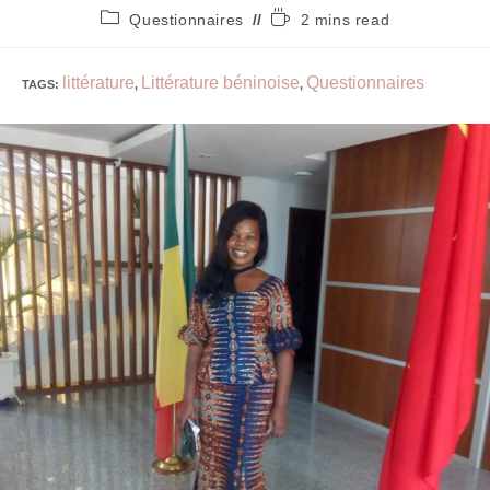
Questionnaires
2 mins read
littérature
Littérature béninoise
Questionnaires
TAGS
:
,
,