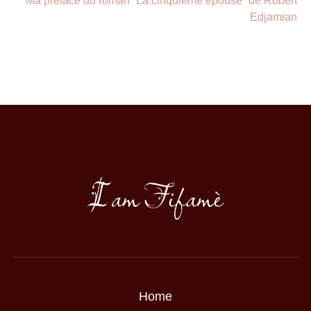
Ma préface du roman ”La cinquième épouse” de Robert
Edjamian
Home