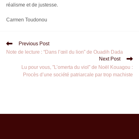
réalisme et de justesse.
Carmen Toudonou
Previous Post
Note de lecture : “Dans l’œil du lion” de Ouadih Dada
Next Post
Lu pour vous, ”L’omerta du viol” de Noël Kouagou :
Procès d’une société patriarcale par trop machiste