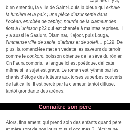
capitale. Il y a,
bien entendu, la ville de Saint-Louis la bleue qui
exhale
la lumière et la paix ; une pièce d’azur sertie dans
l’océan, enrobée de zéphyr, nourrie de la clameur des
flots à l’unisson
p22 qui est chantée à maintes reprises. Il
y a aussi le Saalum, Diaminar, Kajoor, puis Louga,
l’
immense ville de sable, d’arbres et de soleil…
p129. De
plus, la romancière met en vedette les saveurs du terroir
comme le
conkom
, boisson obtenue de la sève du rônier.
On l’aura compris, la langue ici est poétique, délicate,
même si le sujet est grave. Le roman est rythmé par les
chants d’éloge des lutteurs aux torses superbes couverts
de lait caillé. Il est bercé par la clameur, tantôt diffuse,
tantôt grondante des arènes.
Connaître son père
Alors, finalement, qui prend soin des enfants quand père
et mère sont de nos jours tous si occupés ? L’écrivaine