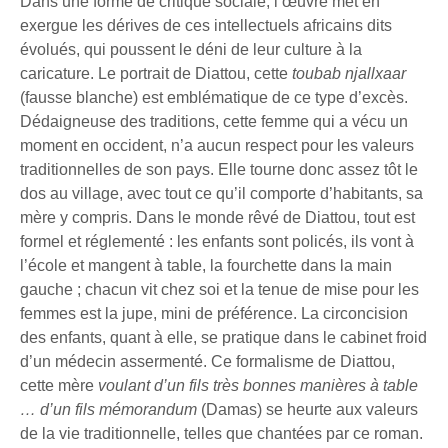
Dans une forme de critique sociale, l’œuvre met en
exergue les dérives de ces intellectuels africains dits
évolués, qui poussent le déni de leur culture à la
caricature. Le portrait de Diattou, cette
toubab njallxaar
(fausse blanche) est emblématique de ce type d’excès.
Dédaigneuse des traditions, cette femme qui a vécu un
moment en occident, n’a aucun respect pour les valeurs
traditionnelles de son pays. Elle tourne donc assez tôt le
dos au village, avec tout ce qu’il comporte d’habitants, sa
mère y compris. Dans le monde rêvé de Diattou, tout est
formel et réglementé : les enfants sont policés, ils vont à
l’école et mangent à table, la fourchette dans la main
gauche ; chacun vit chez soi et la tenue de mise pour les
femmes est la jupe, mini de préférence. La circoncision
des enfants, quant à elle, se pratique dans le cabinet froid
d’un médecin assermenté. Ce formalisme de Diattou,
cette mère
voulant d’un fils très bonnes manières à table
… d’un fils mémorandum
(Damas) se heurte aux valeurs
de la vie traditionnelle, telles que chantées par ce roman.