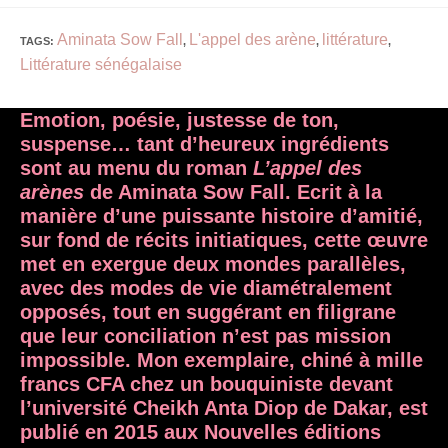
Aminata Sow Fall
L'appel des arène
littérature
TAGS
:
,
,
,
Littérature sénégalaise
Emotion, poésie, justesse de ton,
suspense… tant d’heureux ingrédients
sont au menu du roman
L’appel des
arènes
de Aminata Sow Fall. Ecrit à la
manière d’une puissante histoire d’amitié,
sur fond de récits initiatiques, cette œuvre
met en exergue deux mondes parallèles,
avec des modes de vie diamétralement
opposés, tout en suggérant en filigrane
que leur conciliation n’est pas mission
impossible. Mon exemplaire, chiné à mille
francs CFA chez un bouquiniste devant
l’université Cheikh Anta Diop de Dakar, est
publié en 2015 aux Nouvelles éditions