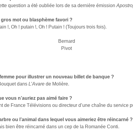
ette question a été oubliée lors de sa dernière émission
Apostr
n, gros mot ou blasphème favori ?
ain !, Oh ! putain !, Oh ! Putain ! (Toujours trois fois).
Bernard
Pivot
emme pour illustrer un nouveau billet de banque ?
 Bouquet dans
L’Avare
de Molière.
ue vous n’auriez pas aimé faire ?
nt de France Télévisions ou directeur d’une chaîne du service p
l’arbre ou l’animal dans lequel vous aimeriez être réincarné ?
rais bien être réincarné dans un cep de la Romanée Conti.