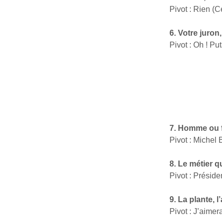
Pivot : Rien (C
6. Votre juro
Pivot : Oh ! Put
7. Homme ou f
Pivot : Michel
8. Le métier q
Pivot : Préside
9. La plante, 
Pivot : J’aime