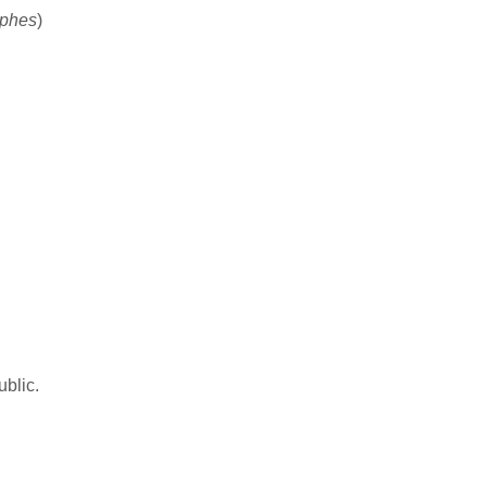
ophes
)
ublic.