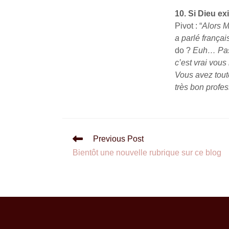
10. Si Dieu ex
Pivot : “
Alors M
a parlé françai
do ?
Euh… Pas
c’est vrai vous
Vous avez toute
très bon profes
Previous Post
Bientôt une nouvelle rubrique sur ce blog