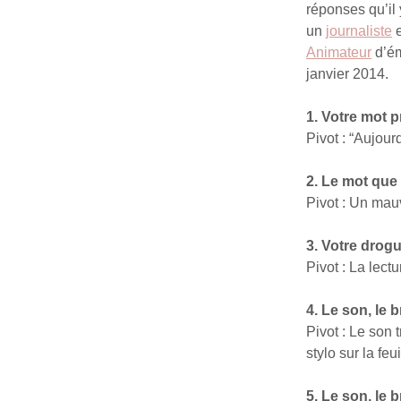
réponses qu’il
un
journaliste
Animateur
d’ém
janvier 2014.
1. Votre mot p
Pivot : “Aujour
2. Le mot que
Pivot : Un mau
3. Votre drogu
Pivot : La lect
4. Le son, le 
Pivot : Le son 
stylo sur la feui
5. Le son, le 