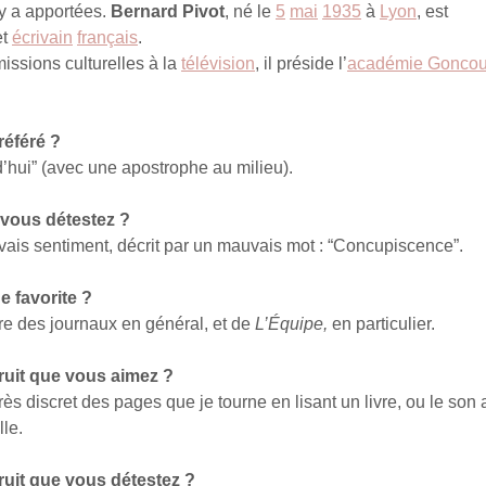
 y a apportées.
Bernard Pivot
, né le
5
mai
1935
à
Lyon
, est
et
écrivain
français
.
issions culturelles à la
télévision
, il préside l’
académie Goncou
référé ?
d’hui” (avec une apostrophe au milieu).
 vous détestez ?
vais sentiment, décrit par un mauvais mot : “Concupiscence”.
e favorite ?
ure des journaux en général, et de
L’Équipe,
en particulier.
bruit que vous aimez ?
très discret des pages que je tourne en lisant un livre, ou le son 
lle.
bruit que vous détestez ?