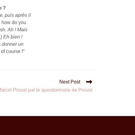
e ?
, puis après il
,
how do you
sh.
Ah ! Mais
) Eh bien !
us donner un
e
of course !”
Next Post
arcel Proust par le questionnaire de Proust