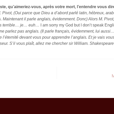
iste, qu’aimeriez-vous, après votre mort, l’entendre vous dir
. Pivot, (Oui parce que Dieu a d’abord parlé latin, hébreux, arabe
s. Maintenant il parle anglais, évidemment. Donc) Alors M. Pivot
 terrible… je… euh…
I am sorry my God but I don’t speak Engli
 ne parlez pas anglais. (Il parle français, évidemment, lui aussi…
 l’éternité devant vous pour apprendre l’anglais. Et je vais vo
seur. S’il vous plaît, allez me chercher sir William. Shakespear
M