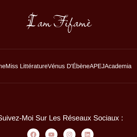
me
Miss Littérature
Vénus D’Ébène
APEJ
Academia
Suivez-Moi Sur Les Réseaux Sociaux :