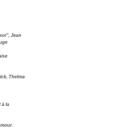
soi”, Jean
ouge
aise
ick, Thelma
 à la
 amour
.