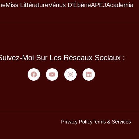
me
Miss Littérature
Vénus D’Ébène
APEJ
Academia
Suivez-Moi Sur Les Réseaux Sociaux :
Privacy Policy
Terms & Services