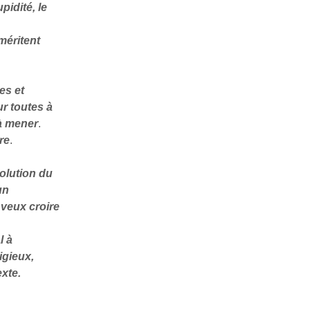
pidité, le
 méritent
es et
ur toutes à
 à mener
.
re
.
volution du
un
 veux croire
l à
igieux,
exte.