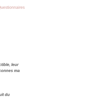
uestionnaires
tible, leur
déconnes ma
.
uit du