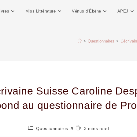
ivres
Miss Littérature
Vénus d’Ébène
APEJ
>
Questionnaires
>
L’écrivai
crivaine Suisse Caroline Des
pond au questionnaire de Pro
Questionnaires
3 mins read