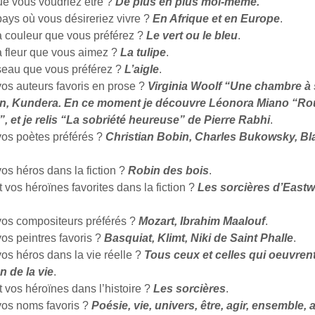
ue vous voudriez être ?
De plus en plus moi-même.
pays où vous désireriez vivre ?
En Afrique et en Europe
.
la couleur que vous préférez ?
Le vert ou le bleu
.
a fleur que vous aimez ?
La tulipe
.
iseau que vous préférez ?
L’aigle
.
vos auteurs favoris en prose ?
Virginia Woolf “Une chambre à 
, Kundera. En ce moment je découvre Léonora Miano “R
”, et je relis “La sobriété heureuse” de Pierre Rabhi
.
vos poètes préférés ?
Christian Bobin, Charles Bukowsky, Bl
os héros dans la fiction ?
Robin des bois
.
 vos héroïnes favorites dans la fiction ?
Les sorcières d’Eastw
vos compositeurs préférés ?
Mozart, Ibrahim Maalouf
.
os peintres favoris ?
Basquiat, Klimt, Niki de Saint Phalle
.
os héros dans la vie réelle ?
Tous ceux et celles qui oeuvrent
n de la vie
.
 vos héroïnes dans l’histoire ?
Les sorcières
.
vos noms favoris ?
Poésie, vie, univers, être, agir, ensemble,