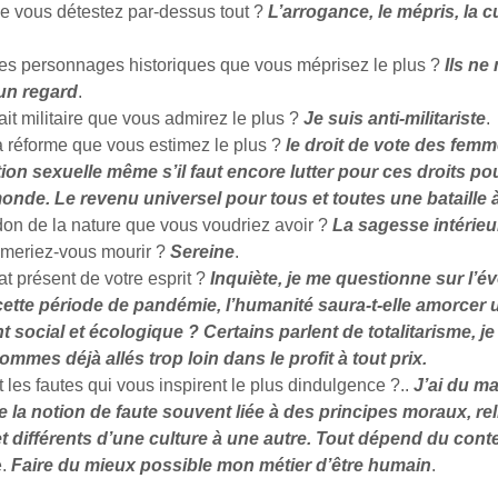
e vous détestez par-dessus tout ?
L’arrogance, le mépris, la cu
les personnages historiques que vous méprisez le plus ?
Ils ne
un regard
.
fait militaire que vous admirez le plus ?
Je suis anti-militariste
.
a réforme que vous estimez le plus ?
le droit de vote des femm
ion sexuelle même s’il faut encore lutter pour ces droits po
monde. Le revenu universel pour tous et toutes une bataille
don de la nature que vous voudriez avoir ?
La sagesse intérieu
meriez-vous mourir ?
Sereine
.
tat présent de votre esprit ?
Inquiète, je me questionne sur l’é
tte période de pandémie, l’humanité saura-t-elle amorcer 
social et écologique ? Certains parlent de totalitarisme, je
mmes déjà allés trop loin dans le profit à tout prix.
 les fautes qui vous inspirent le plus dindulgence ?..
J’ai du ma
la notion de faute souvent liée à des principes moraux, rel
et différents d’une culture à une autre. Tout dépend du cont
e.
Faire du mieux possible mon métier d’être humain
.