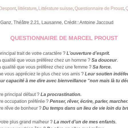
 Despont
littérature
Littérature suisse
Questionnaire de Proust
Q
,
,
,
,
 Ganz, Théâtre 2.21, Lausanne, Crédit : Antoine Jaccoud
QUESTIONNAIRE DE MARCEL PROUST
principal trait de votre caractère ?
L’ouverture d’esprit.
la qualité que vous préférez chez un homme ?
Sa douceur
.
la qualité que vous préfèrez chez une femme ?
Sa force.
ue vous appréciez le plus chez vos amis ?
Leur soutien indéfec
eur capacité à me dire avec bienveillance “non mais là tu 
re principal défaut ?
La procrastination.
tre occupation préférée ?
Penser, rêver, écrire, parler, marcher
tre rêve de bonheur ?
Du temps dans un lieu de vie loin du br
 votre plus grand malheur ?
La mort d’un de mes enfants.