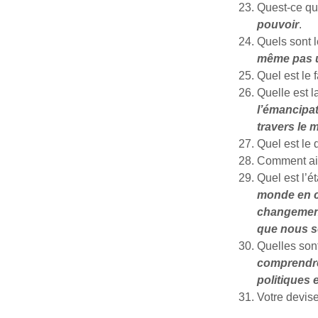
Quest-ce qu
pouvoir
.
Quels sont 
même pas 
Quel est le 
Quelle est l
l’émancipat
travers le 
Quel est le 
Comment ai
Quel est l’é
monde en ce
changement 
que nous so
Quelles sont
comprendre 
politiques 
Votre devis