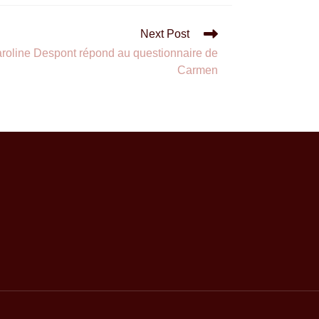
Next Post
aroline Despont répond au questionnaire de
Carmen