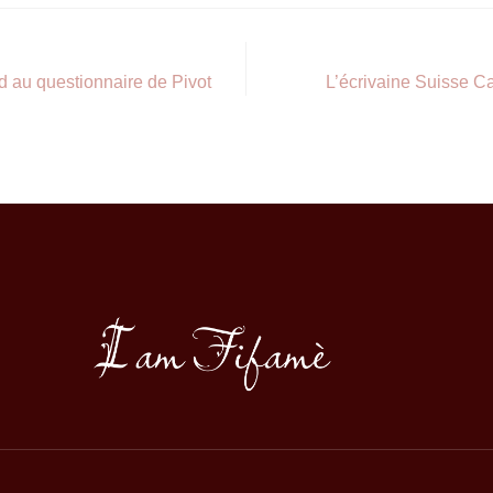
d au questionnaire de Pivot
L’écrivaine Suisse C