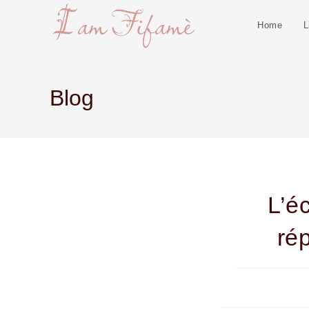
Home
L
Blog
L’é
ré