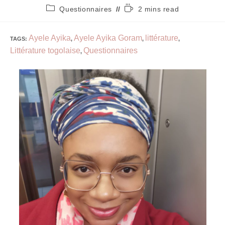
Questionnaires
2 mins read
Ayele Ayika
Ayele Ayika Goram
littérature
TAGS
:
,
,
,
Littérature togolaise
Questionnaires
,