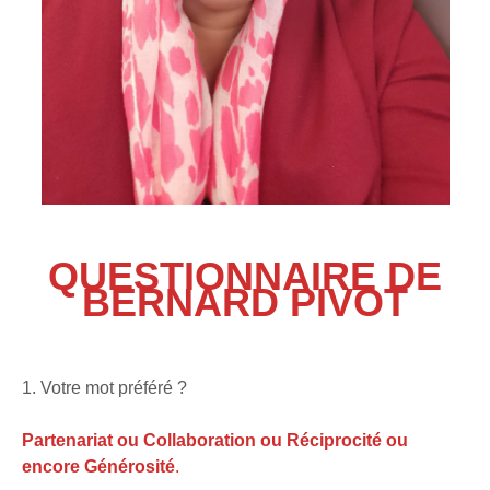
QUESTIONNAIRE DE
BERNARD PIVOT
1. Votre mot préféré ?
Partenariat
ou Collaboration
ou
Réciprocité
ou
encore Générosité
.