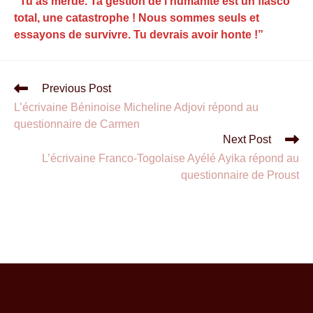
“Tu as merdé. Ta gestion de l’humanité est un fiasco
total, une catastrophe ! Nous sommes seuls et
essayons de survivre. Tu devrais avoir honte !”
Previous Post
L’écrivaine Béninoise Micheline Adjovi répond au
questionnaire de Carmen
Next Post
L’écrivaine Franco-Togolaise Ayélé Ayika répond au
questionnaire de Proust