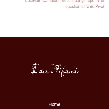
L’écrivain Camerounais Emadange répond au
questionnaire de Pivot
Home