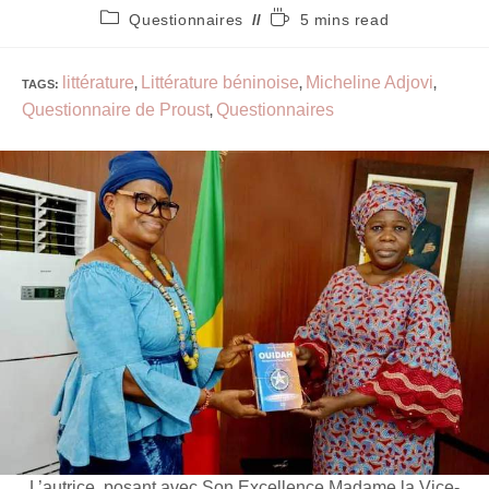
Questionnaires
5 mins read
littérature
Littérature béninoise
Micheline Adjovi
TAGS
:
,
,
,
Questionnaire de Proust
Questionnaires
,
L’autrice, posant avec Son Excellence Madame la Vice-