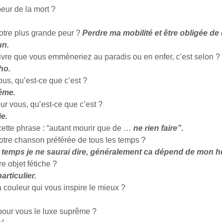
eur de la mort ?
votre plus grande peur ?
Perdre ma mobilité et être obligée d
un.
livre que vous emmèneriez au paradis ou en enfer, c’est selon ?
ho.
us, qu’est-ce que c’est ?
ême.
our vous, qu’est-ce que c’est ?
e.
ette phrase : “autant mourir que de …
ne rien faire”.
votre chanson préférée de tous les temps ?
s temps je ne saurai dire, généralement ca dépend de mon 
re objet fétiche ?
articulier.
a couleur qui vous inspire le mieux ?
 pour vous le luxe suprême ?