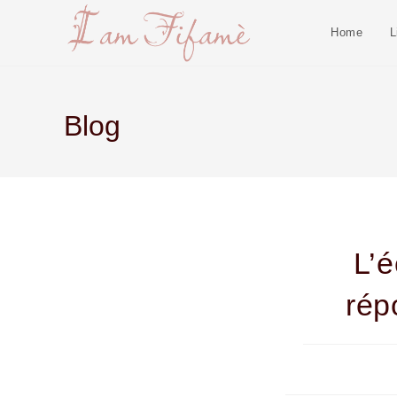
Home
L
Blog
L’é
rép