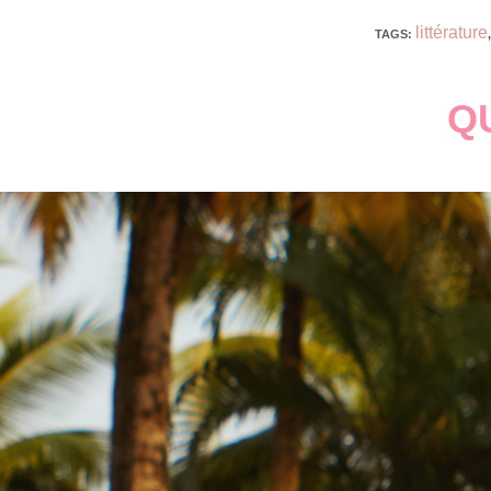
littérature
TAGS
:
,
Q