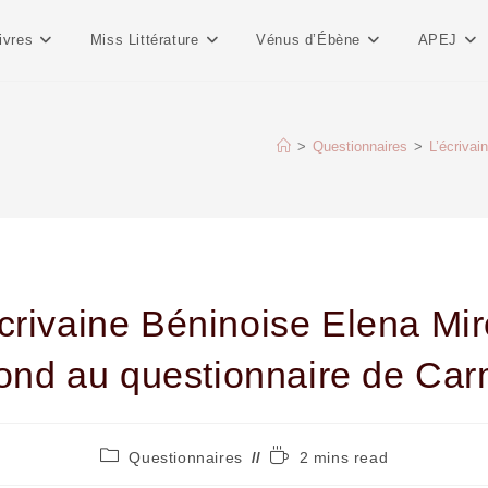
ivres
Miss Littérature
Vénus d’Ébène
APEJ
>
Questionnaires
>
L’écriva
crivaine Béninoise Elena Mi
ond au questionnaire de Ca
Questionnaires
2 mins read