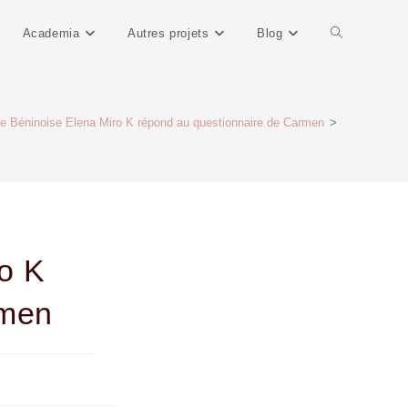
Academia
Autres projets
Blog
ine Béninoise Elena Miro K répond au questionnaire de Carmen
>
ro K
rmen