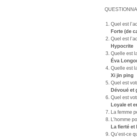
QUESTIONNA
Quel est l’ad
Forte (de c
Quel est l’ad
Hypocrite
Quelle est l
Éva Longor
Quelle est l
Xi jin ping
Quel est vot
Dévoué et 
Quel est vot
Loyale et 
La femme po
L’homme pou
La fierté e
Qu’est-ce qu