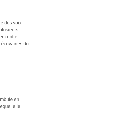
ne des voix
plusieurs
rencontre,
 écrivaines du
ambule en
lequel elle