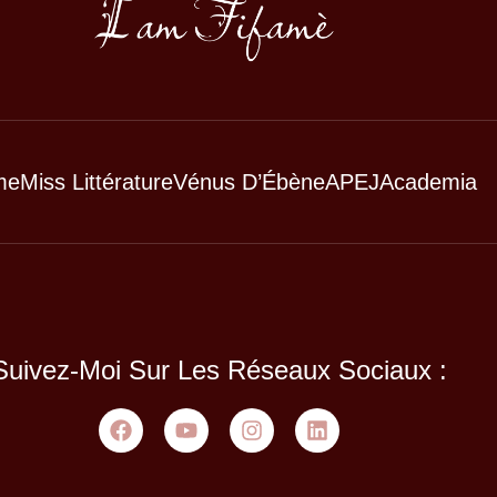
me
Miss Littérature
Vénus D’Ébène
APEJ
Academia
Suivez-Moi Sur Les Réseaux Sociaux :