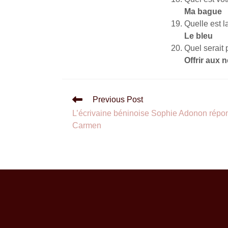
Ma bague
Quelle est l
Le bleu
Quel serait
Offrir aux 
Previous Post
L’écrivaine béninoise Sophie Adonon répo
Carmen