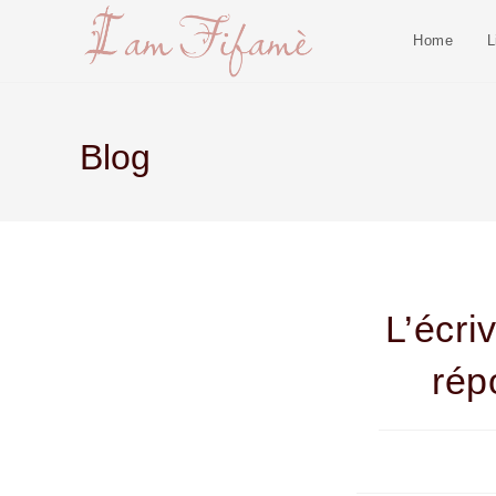
Home
L
Blog
L’écri
rép