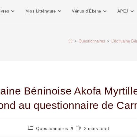
ivres
Miss Littérature
Vénus d’Ébène
APEJ
>
Questionnaires
>
L’écrivaine Bé
vaine Béninoise Akofa Myrtil
ond au questionnaire de Ca
Questionnaires
2 mins read