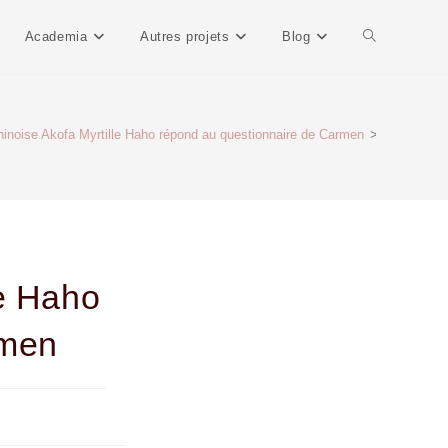
Academia
Autres projets
Blog
ninoise Akofa Myrtille Haho répond au questionnaire de Carmen
>
le Haho
rmen