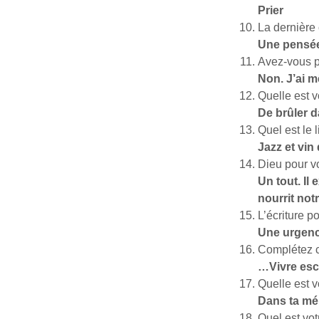
Prier
La dernière
Une pensée 
Avez-vous p
Non. J’ai m
Quelle est v
De brûler 
Quel est le 
Jazz et vi
Dieu pour vo
Un tout. Il
nourrit notr
L’écriture p
Une urgenc
Complétez c
…Vivre esc
Quelle est 
Dans ta mé
Quel est vot