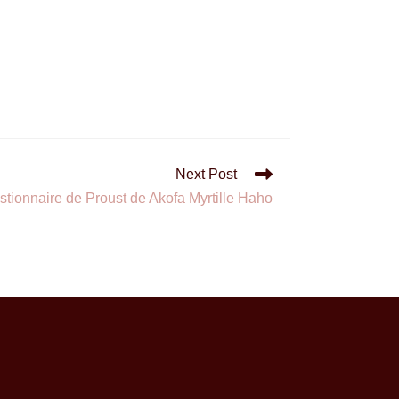
Next Post
stionnaire de Proust de Akofa Myrtille Haho