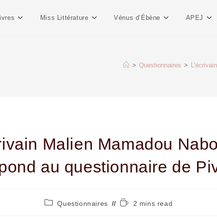
ivres
Miss Littérature
Vénus d’Ébène
APEJ
>
Questionnaires
>
L’écriva
crivain Malien Mamadou Nab
pond au questionnaire de Pi
Questionnaires
2 mins read