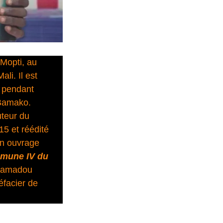
Mopti, au
ali. Il est
é pendant
 Bamako.
uteur du
5 et réédité
un ouvrage
mmune IV du
 Mamadou
éfacier de