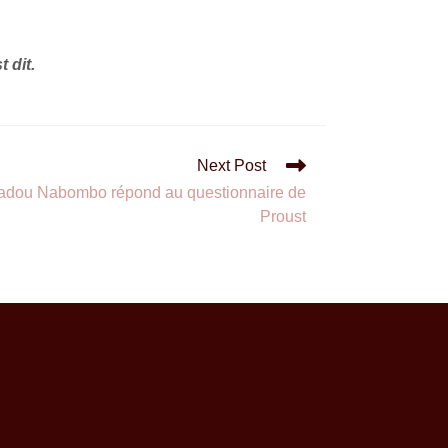
 dit.
Next Post
madou Nabombo répond au questionnaire de
Proust