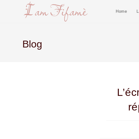
Home
L
Blog
L’é
ré