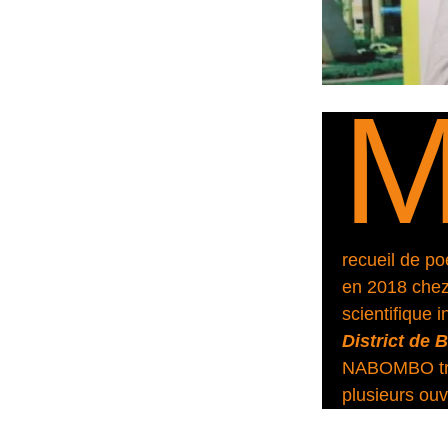
recueil de p
en 2018 chez
scientifique i
District de
NABOMBO trav
plusieurs ou