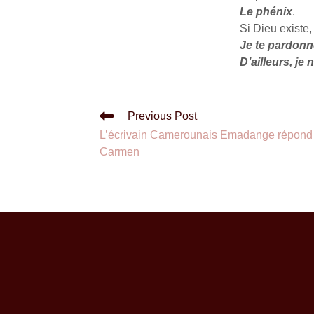
Le phénix
.
Si Dieu existe,
Je te pardonne
D’ailleurs, je
Previous Post
L’écrivain Camerounais Emadange répond 
Carmen