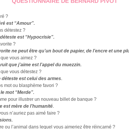
QUESTIONNAIRE DE BERNARD PIVOT
ré ?
ré est “Amour”.
s détestez ?
déteste est “Hypocrisie”.
vorite ?
rite ne peut être qu’un bout de papier, de l’encre et une p
t que vous aimez ?
ruit que j’aime est l’appel du muezzin.
t que vous détestez ?
e déteste est celui des armes
.
ros mot ou blasphème favori ?
 le mot “Merde”.
 pour illustrer un nouveau billet de banque ?
e est mère de l’humanité
.
vous n’auriez pas aimé faire ?
sions.
bre ou l’animal dans lequel vous aimeriez être réincarné ?