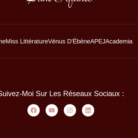
me
Miss Littérature
Vénus D’Ébène
APEJ
Academia
Suivez-Moi Sur Les Réseaux Sociaux :