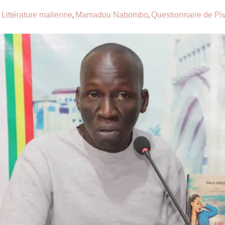
Littérature malienne
Mamadou Nabombo
Questionnaire de Pi
,
,