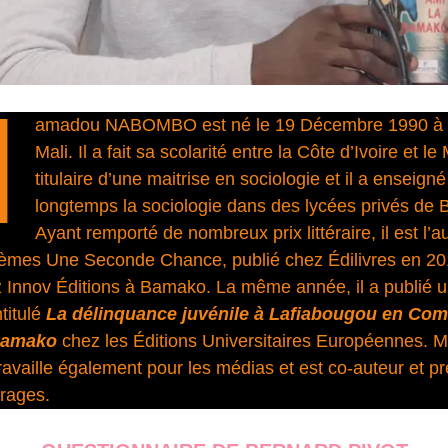
M
amadou NABOMBO est né le 19 Décembre 1990 à 
Mali. Il a fait sa scolarité entre la Côte d’Ivoire et le M
titulaire d’une maitrise en sociologie et il a enseign
longtemps la sociologie dans des lycées privés de
Ayant remporté de nombreux prix littéraire, il est l’a
oèmes Une Seconde Chance, publié chez Édilivres en 201
 Innov Éditions à Bamako. La même année, il a publié 
ntitulé
La délinquance juvénile à Lafiabougou en Co
 Bamako
chez les Éditions Universitaires Européennes.
aille également pour les médias et est co-auteur et pr
vrages.