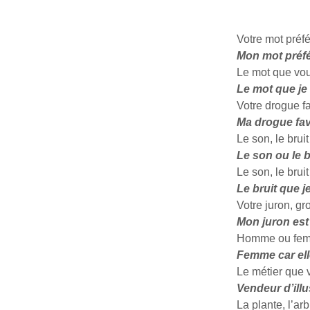
Votre mot préfé
Mon mot préfé
Le mot que vou
Le mot que je 
Votre drogue fa
Ma drogue favo
Le son, le brui
Le son ou le b
Le son, le brui
Le bruit que j
Votre juron, g
Mon juron est
Homme ou femme
Femme car ell
Le métier que 
Vendeur d’illu
La plante, l’ar