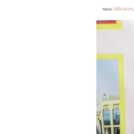
littérature
TAGS
:
,