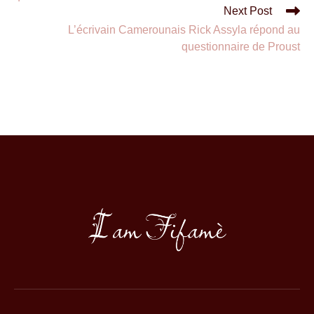
Next Post
L’écrivain Camerounais Rick Assyla répond au
questionnaire de Proust