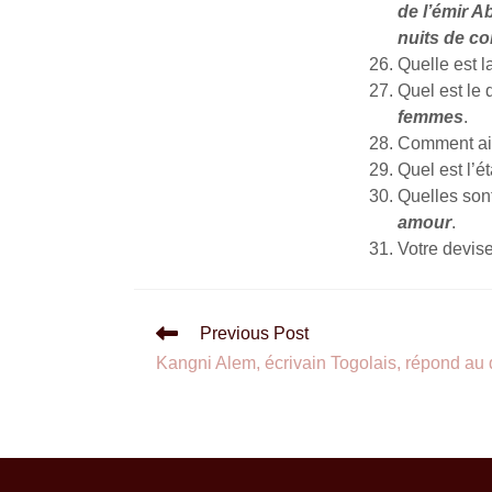
de l’émir A
nuits de c
Quelle est l
Quel est le 
femmes
.
Comment ai
Quel est l’é
Quelles sont
amour
.
Votre devis
Previous Post
Kangni Alem, écrivain Togolais, répond au 