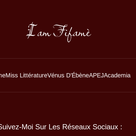
me
Miss Littérature
Vénus D’Ébène
APEJ
Academia
Suivez-Moi Sur Les Réseaux Sociaux :