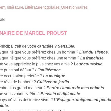
lem
littérature
Littérature togolaise
Questionnaires
,
,
,
ite
NAIRE DE MARCEL PROUST
principal trait de votre caractère ?
Sensible
.
la qualité que vous préférez chez un homme ?
L’art du silence.
la qualité que vous préférez chez une femme ?
La franchise
.
ue vous appréciez le plus chez vos amis ?
Leur courtoisie.
re principal défaut ?
L’indifférence
.
tre occupation préférée ?
La musique.
tre rêve de bonheur ?
Cultiver un jardin.
 votre plus grand malheur ?
Perdre l’amour de mes enfants.
ue vous voudriez être ?
Ecrivain et diplomate.
pays où vous désireriez vivre ?
L’Espagne, uniquement pendan
inte
.