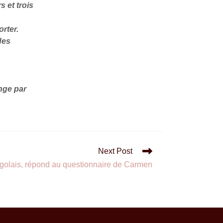
 et trois
rter.
des
ge par
Next Post
ogolais, répond au questionnaire de Carmen