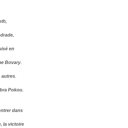
oth,
drade,
uisé en
me Bovary
.
 autres
.
Abra Pokou.
ntrer dans
 la victoire