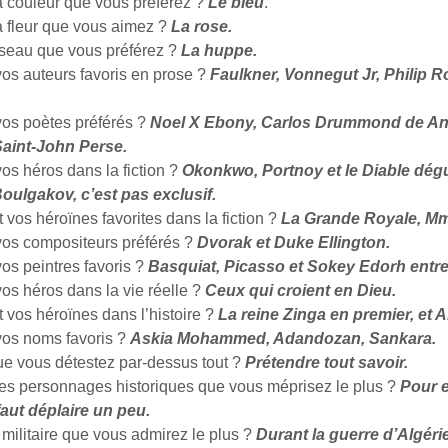
la couleur que vous préférez ?
Le bleu
.
a fleur que vous aimez ?
La rose.
oiseau que vous préférez ?
La huppe.
vos auteurs favoris en prose ?
Faulkner, Vonnegut Jr, Philip R
vos poètes préférés ?
Noel X Ebony, Carlos Drummond de An
Saint-John Perse.
os héros dans la fiction ?
Okonkwo, Portnoy et le Diable dég
oulgakov, c’est pas exclusif.
 vos héroïnes favorites dans la fiction ?
La Grande Royale, M
vos compositeurs préférés ?
Dvorak et Duke Ellington.
os peintres favoris ?
Basquiat, Picasso et Sokey Edorh entre
os héros dans la vie réelle ?
Ceux qui croient en Dieu.
 vos héroïnes dans l’histoire ?
La reine Zinga en premier, et 
vos noms favoris ?
Askia Mohammed, Adandozan, Sankara.
ue vous détestez par-dessus tout ?
Prétendre tout savoir.
les personnages historiques que vous méprisez le plus ?
Pour e
l faut déplaire un peu.
t militaire que vous admirez le plus ?
Durant la guerre d’Algérie,