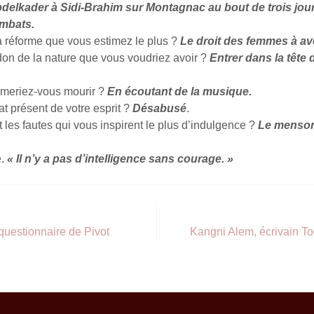
bdelkader à Sidi-Brahim sur Montagnac au bout de trois jours
ombats.
a réforme que vous estimez le plus ?
Le droit des femmes à avo
don de la nature que vous voudriez avoir ?
Entrer dans la tête 
meriez-vous mourir ?
En écoutant de la musique.
tat présent de votre esprit ?
Désabusé
.
 les fautes qui vous inspirent le plus d’indulgence ?
Le menson
e.
« Il n’y a pas d’intelligence sans courage. »
questionnaire de Pivot
Kangni Alem, écrivain T