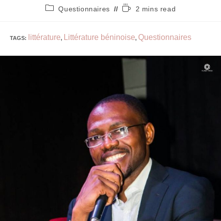
Questionnaires
2 mins read
littérature
Littérature béninoise
Questionnaires
TAGS
:
,
,