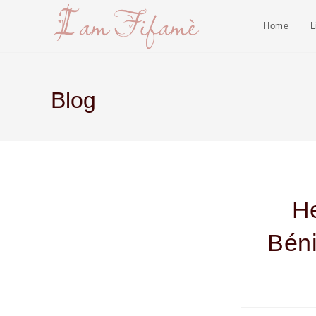
Home
L
Blog
He
Béni