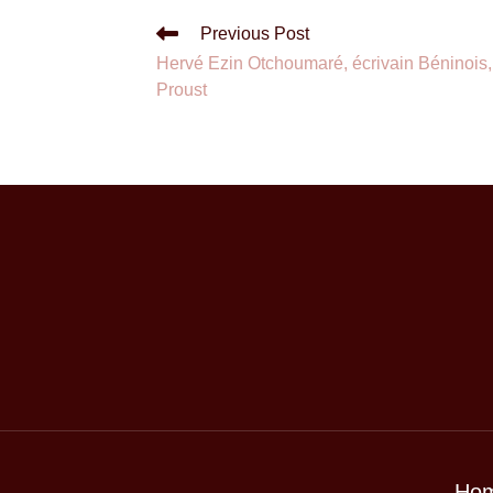
Previous Post
Hervé Ezin Otchoumaré, écrivain Béninois,
Proust
Ho