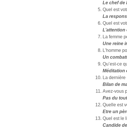
Le chef de
Quel est vot
La responsa
Quel est vot
L’attention 
La femme po
Une reine i
L’homme pou
Un combatt
Qu’est-ce qu
Méditation
La dernière
Bilan de ma
Avez-vous p
Pas du tout
Quelle est v
Etre un pè
Quel est le 
Candide de 