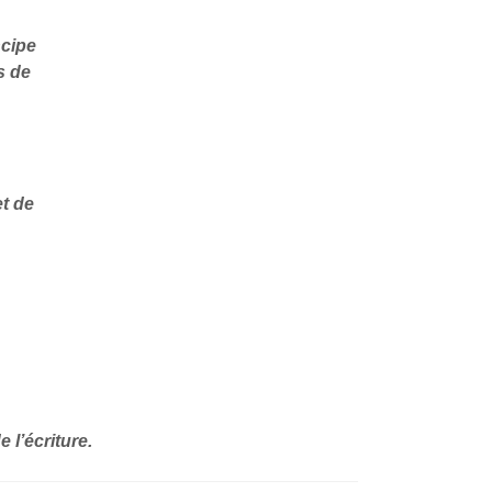
ncipe
s de
et de
 l’écriture.