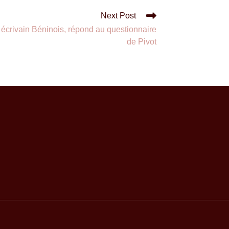
Next Post
crivain Béninois, répond au questionnaire
de Pivot