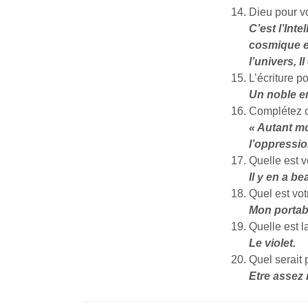
Dieu pour vo
C’est l’Int
cosmique et
l’univers, 
L’écriture p
Un noble e
Complétez c
« Autant mo
l’oppressio
Quelle est 
Il y en a b
Quel est vot
Mon portab
Quelle est l
Le violet.
Quel serait
Etre assez 