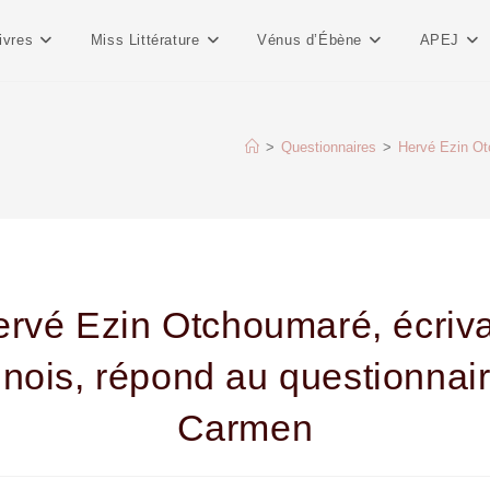
ivres
Miss Littérature
Vénus d’Ébène
APEJ
>
Questionnaires
>
Hervé Ezin Ot
rvé Ezin Otchoumaré, écriv
nois, répond au questionnai
Carmen