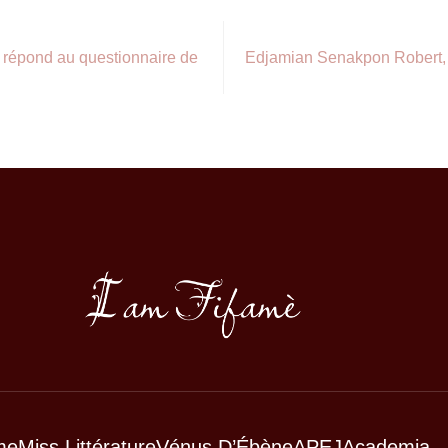
 répond au questionnaire de
Edjamian Senakpon Robert, é
me
Miss Littérature
Vénus D’Ébène
APEJ
Academia