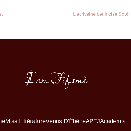
st
L’écrivaine béninoise Soph
me
Miss Littérature
Vénus D’Ébène
APEJ
Academia