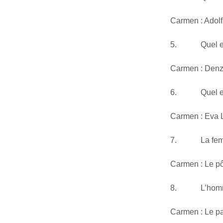
Carmen : Adolf H
5. Quel est 
Carmen : Denz
6. Quel est v
Carmen : Eva 
7. La femme 
Carmen : Le pô
8. L’homme p
Carmen : Le pa