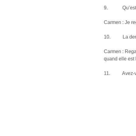
9. Qu’est-ce q
Carmen : Je reg
10. La derniè
Carmen : Regar
quand elle est 
11. Avez-vou