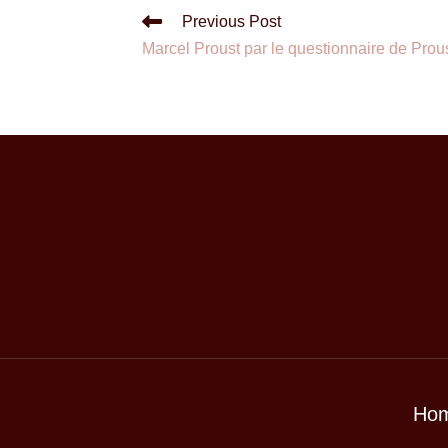
Previous Post
Marcel Proust par le questionnaire de Prou
Ho