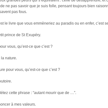
eux grandes peurs qui s’équivalent : celle de désapprendre, et 
et de ne pas savoir que je suis folle, pensant toujours bien raisonn
savent pas fous.
e livre que vous emmèneriez au paradis ou en enfer, c’est s
tit prince de St Exupéry.
 vous, qu’est-ce que c’est ?
la nature.
 pour vous, qu’est-ce que c’est ?
utoire.
 cette phrase : “autant mourir que de …”.
oncer à mes valeurs.