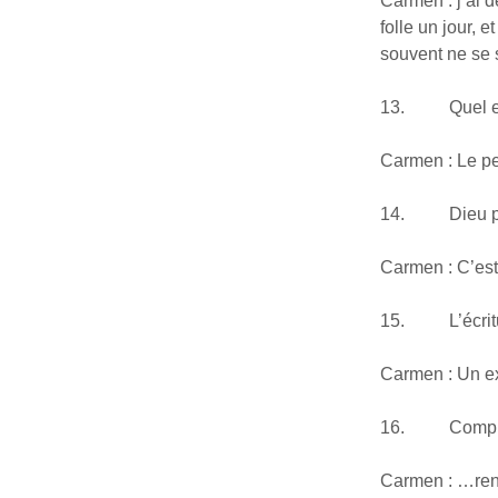
Carmen : j’ai d
folle un jour, 
souvent ne se 
13. Quel est l
Carmen : Le pe
14. Dieu pour
Carmen : C’est 
15. L’écriture
Carmen : Un ex
16. Complétez
Carmen : …ren