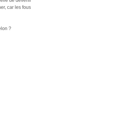
celle de devenir
er, car les fous
elon ?