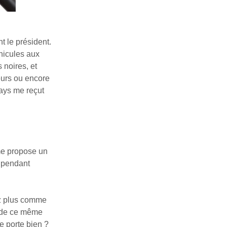
t le président.
éhicules aux
 noires, et
eurs ou encore
pays me reçut
 me propose un
s pendant
z plus comme
s de ce même
e porte bien ?