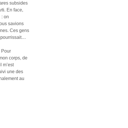
rares subsides
ti. En face,
 : on
nous savions
tunes. Ces gens
 pourrissait…
. Pour
 mon corps, de
l m’est
uivi une des
finalement au