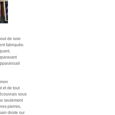
bout de soie
ent fabriquée.
quant,
auparavant
pparaissait
c mon
 et de tout
découvrais sous
pas seulement
ères
pierres,
ain droite sur