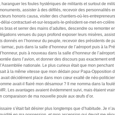
 haranguer les foules hystériques de militants et surtout de milit
monuments, assister à des défilés, recevoir des personnalités e
cteurs honoris causa, visiter des chantiers-où-les-entrepreneur
-délai-contractuel-et-sur-lesquels-le-président-se-met-en-colère
es bras et serrer des mains d’adultes, descendre ou remonter en
légations venues du pays profond exposer leurs misères, assist
its donnés en l’honneur du peuple, recevoir des présidents de p
 tarmac, puis dans la salle d’honneur de l’aéroport puis à la Pr
’honneur, puis à nouveau dans la salle d’honneur de l’aéroport,
montée dans l’avion, et donner des discours pas exactement en
e l’Assemblée nationale. Le plus curieux était que mon penchant 
ssait à la même vitesse que mon dédain pour Papa-Opposition d
 avait décidément place dans mon cœur exalté de néo-politicie
’homme avait-il flairé mon désamour ? Il me nomma dans la foulé
MR. Les avantages avaient évidemment suivi, mais étaient vrai
n comparaison de ma nouvelle poule aux œufs d’or.
missaire s’était fait désirer plus longtemps que d’habitude. Je n’a
quidité en ma possession, et mon ascension qui devait me réjou