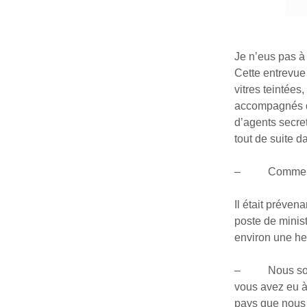
Je n’eus pas à
Cette entrevue 
vitres teintée
accompagnés de
d’agents secret
tout de suite 
– Comme c’est
Il était préven
poste de minis
environ une he
– Nous somme
vous avez eu à
pays que nous 