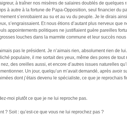
igreur, à traîner nos misères de salaires doublés de quelques 
s à autre à la fortune de Papa-Opposition, seul financier du par
ement s’enrobaient au su et au vu du peuple. Je le dirais ainsi
t eux, s’engraissaient. Et nous étions d’autant plus nerveux que 
uls appointements politiques ne justifiaient guère pareilles for
 grosses louches dans la marmite commune et leur succès nous
 n’aimais pas le président. Je n’aimais rien, absolument rien de lui
liché populaire, il me sortait des yeux, même des pores de tout
ez, des oreilles aussi, et encore d’autres issues naturelles qu’i
e mentionner. Un jour, quelqu’un m’avait demandé, après avoir s
imées dont j’étais devenu le spécialiste, ce que je reprochais 
i plutôt ce que je ne lui reproche pas.
 Soit : qu’est-ce que vous ne lui reprochez pas ?