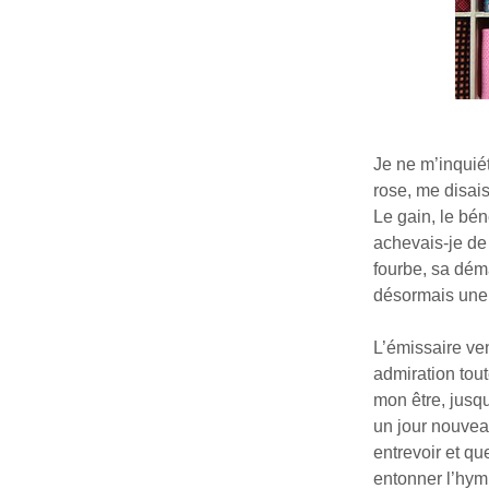
Je ne m’inquiét
rose, me disais
Le gain, le bé
achevais-je de 
fourbe, sa dém
désormais une 
L’émissaire ve
admiration tout
mon être, jusq
un jour nouvea
entrevoir et q
entonner l’hym