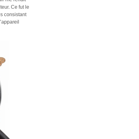
eur. Ce fut le
us consistant
’appareil