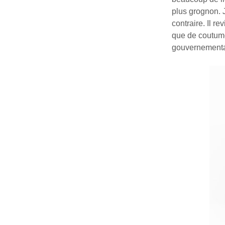
plus grognon. J
contraire. Il r
que de coutume.
gouvernemental