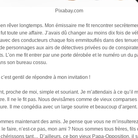
Pixabay.com
 en rêver longtemps. Mon émissaire me fit rencontrer secrètemen
fut toute une affaire. J’avais dû changer au moins dix fois de v
s, avec des conducteurs chaque fois emmitouflés dans des tenues
 personnages aux airs de détectives privées ou de conspirat
s. L’on me fit entrer par une porte dérobée et le numéro un du 
dans son bureau cossu.
 gentil de répondre à mon invitation !
ant, proche de moi, simple et souriant. Je m’attendais à ce qu’il
tre. Il ne le fit pas. Nous devisâmes comme de vieux comparse
ure. Il me congédia avec un large sourire et beaucoup d’argent.
s maintenant des amis. Je pense que vous ne m’insultere
 le faire, n’est-ce pas, mon ami ? Nous sommes tous frères, fil
chérissons tant… D’ailleurs, ce bon vieux Papa-Opposition, il s