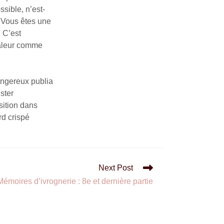
sible, n’est-
. Vous êtes une
 C’est
valeur comme
angereux publia
ster
sition dans
rd crispé
Next Post
Mémoires d’ivrognerie : 8e et dernière partie