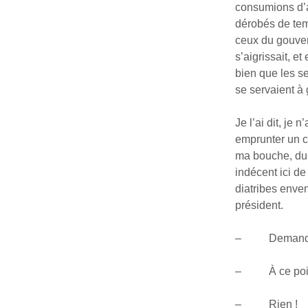
consumions d’a
dérobés de temp
ceux du gouvern
s’aigrissait, e
bien que les se
se servaient à
Je l’ai dit, je
emprunter un c
ma bouche, du n
indécent ici d
diatribes enven
président.
– Demandez-mo
– À ce point ?
– Rien !