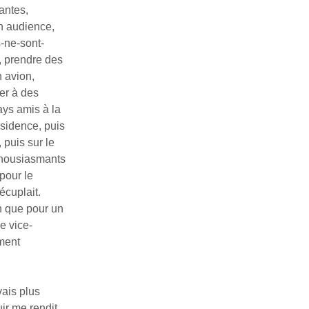
antes,
n audience,
s-ne-sont-
, prendre des
 avion,
er à des
ays amis à la
ésidence, puis
 puis sur le
thousiasmants
pour le
écuplait.
n que pour un
e vice-
ment
vais plus
ir me rendit