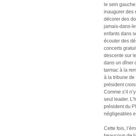
le sein gauche,
inaugurer des 
décorer des do
jamais-dans-le
enfants dans s
écouter des dé
concerts gratu
descente sur le
dans un dîner d
tarmac à la re
à la tribune d
président croi
Comme s’il n’y
seul leader. L
président du P
négligeables e
Cette fois, l’é
beaucoup de li