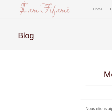
Home
L
Blog
Mé
Nous étions aig