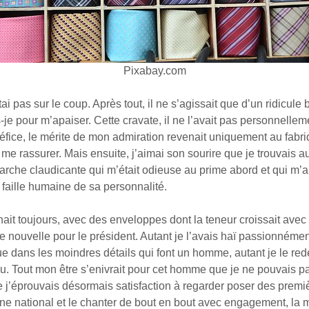
Pixabay.com
ai pas sur le coup. Après tout, il ne s’agissait que d’un ridicule 
-je pour m’apaiser. Cette cravate, il ne l’avait pas personnellem
néfice, le mérite de mon admiration revenait uniquement au fabri
me rassurer. Mais ensuite, j’aimai son sourire que je trouvais 
arche claudicante qui m’était odieuse au prime abord et qui m’a
faille humaine de sa personnalité.
nait toujours, avec des enveloppes dont la teneur croissait ave
e nouvelle pour le président. Autant je l’avais haï passionnément
ue dans les moindres détails qui font un homme, autant je le re
u. Tout mon être s’enivrait pour cet homme que je ne pouvais 
ue j’éprouvais désormais satisfaction à regarder poser des premi
ne national et le chanter de bout en bout avec engagement, la m