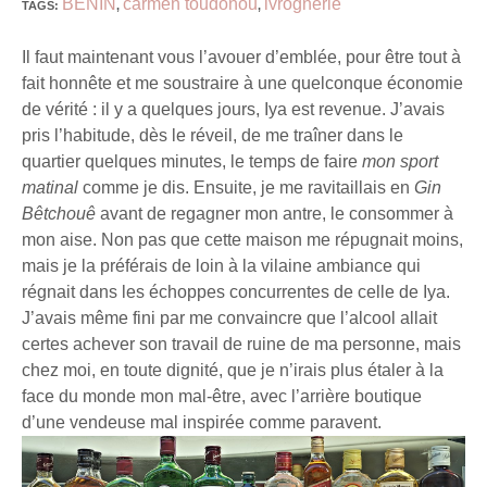
BENIN
carmen toudonou
ivrognerie
TAGS
:
,
,
Il faut maintenant vous l’avouer d’emblée, pour être tout à
fait honnête et me soustraire à une quelconque économie
de vérité : il y a quelques jours, Iya est revenue. J’avais
pris l’habitude, dès le réveil, de me traîner dans le
quartier quelques minutes, le temps de faire
mon sport
matinal
comme je dis. Ensuite, je me ravitaillais en
Gin
Bêtchouê
avant de regagner mon antre, le consommer à
mon aise. Non pas que cette maison me répugnait moins,
mais je la préférais de loin à la vilaine ambiance qui
régnait dans les échoppes concurrentes de celle de Iya.
J’avais même fini par me convaincre que l’alcool allait
certes achever son travail de ruine de ma personne, mais
chez moi, en toute dignité, que je n’irais plus étaler à la
face du monde mon mal-être, avec l’arrière boutique
d’une vendeuse mal inspirée comme paravent.