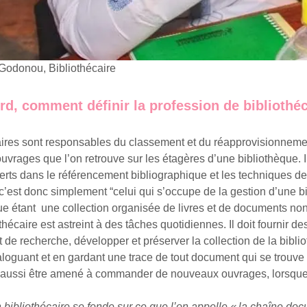
Godonou, Bibliothécaire
rd, comment définir la profession de bibliothéc
aires sont responsables du classement et du réapprovisionnemen
ouvrages que l’on retrouve sur les étagères d’une bibliothèque. I
rts dans le référencement bibliographique et les techniques d
 c’est donc simplement “celui qui s’occupe de la gestion d’une b
ue étant une collection organisée de livres et de documents non 
hécaire est astreint à des tâches quotidiennes. Il doit fournir de
t de recherche, développer et préserver la collection de la bibl
taloguant et en gardant une trace de tout document qui se trouve à
eut aussi être amené à commander de nouveaux ouvrages, lorsqu
un bibliothécaire se fonde sur ce que l’on appelle « la chaîne doc