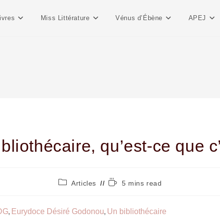
ivres
Miss Littérature
Vénus d’Ébène
APEJ
bliothécaire, qu’est-ce que c
Articles
5 mins read
DG
Eurydoce Désiré Godonou
Un bibliothécaire
,
,