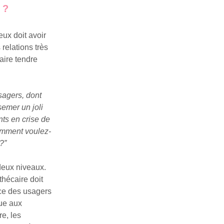
 ?
eux doit avoir
 relations très
aire tendre
usagers, dont
semer un joli
nts en crise de
Comment voulez-
?”
 deux niveaux.
thécaire doit
nce des usagers
que aux
re, les