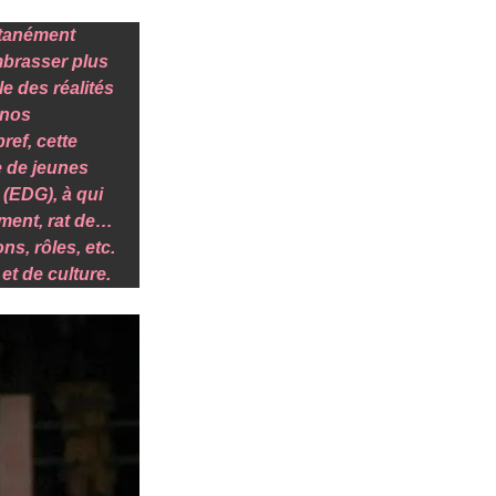
ntanément
embrasser plus
le des réalités
 nos
ref, cette
e de jeunes
EDG), à qui
mment, rat de…
ns, rôles, etc.
et de culture.