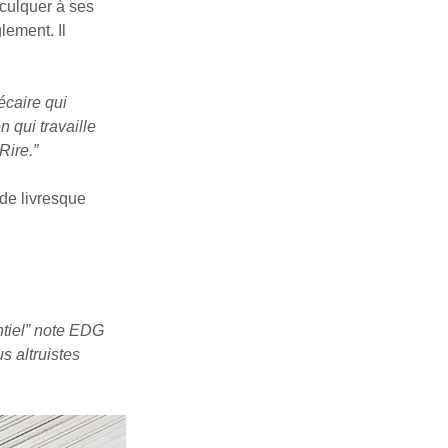
nculquer à ses
lement. Il
écaire qui
n qui travaille
Rire
.”
nde livresque
entiel” note EDG
s altruistes