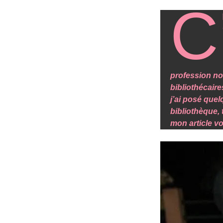
C
profession no
bibliothécair
j’ai posé quel
bibliothèque, 
mon article vo