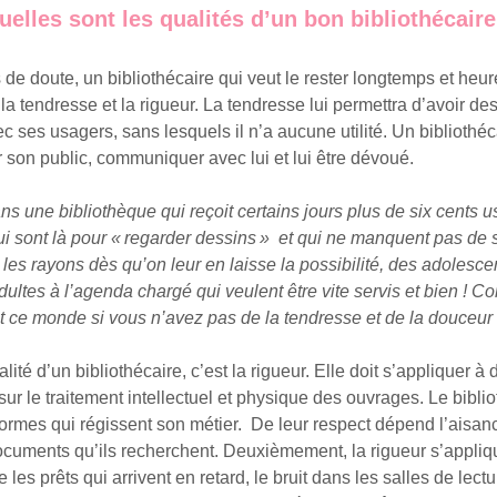
uelles sont les qualités d’un bon bibliothécaire
e doute, un bibliothécaire qui veut le rester longtemps et heur
 la tendresse et la rigueur. La tendresse lui permettra d’avoir des
c ses usagers, sans lesquels il n’a aucune utilité. Un bibliothéc
r son public, communiquer avec lui et lui être dévoué.
ans une bibliothèque qui reçoit certains jours plus de six cents 
ui sont là pour « regarder dessins » et qui ne manquent pas de 
les rayons dès qu’on leur en laisse la possibilité, des adolesce
dultes à l’agenda chargé qui veulent être vite servis et bien ! 
ut ce monde si vous n’avez pas de la tendresse et de la douceur 
ité d’un bibliothécaire, c’est la rigueur. Elle doit s’appliquer à
r le traitement intellectuel et physique des ouvrages. Le biblio
normes qui régissent son métier. De leur respect dépend l’aisa
documents qu’ils recherchent. Deuxièmement, la rigueur s’appli
les prêts qui arrivent en retard, le bruit dans les salles de lectu