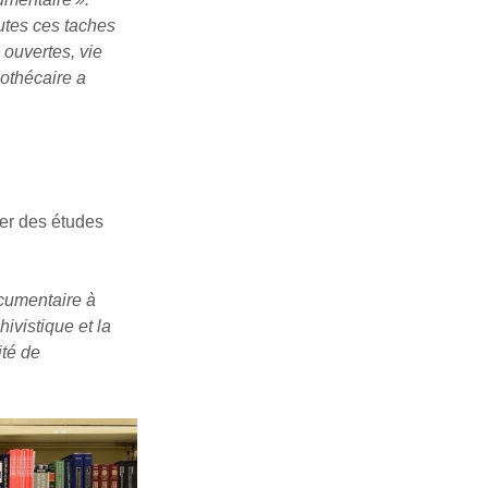
toutes ces taches
 ouvertes, vie
iothécaire a
uer des études
ocumentaire à
hivistique et la
ité de