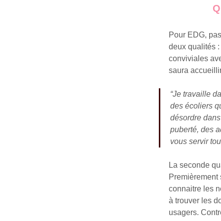
Q
Pour EDG, pas d
deux qualités :
conviviales ave
saura accueilli
“Je travaille d
des écoliers q
désordre dans 
puberté, des a
vous servir to
La seconde qual
Premièrement su
connaitre les 
à trouver les 
usagers. Contre 