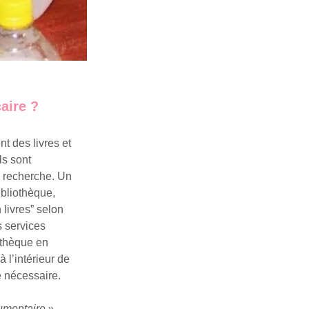
aire ?
t des livres et
ls sont
e recherche. Un
ibliothèque,
livres” selon
s services
iothèque en
 l’intérieur de
e nécessaire.
umentaire ».