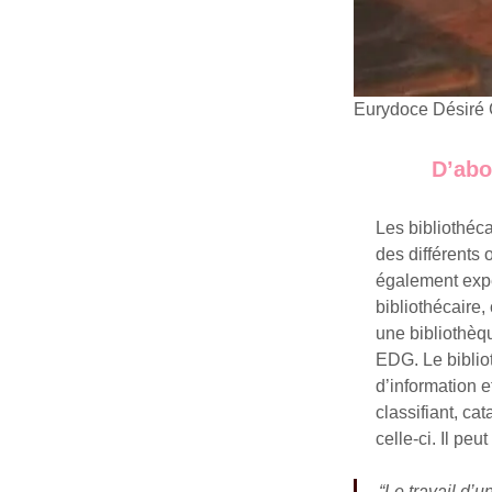
Eurydoce Désiré 
D’abo
Les bibliothéc
des différents 
également expe
bibliothécaire,
une bibliothèq
EDG. Le bibliot
d’information e
classifiant, ca
celle-ci. Il p
“Le travail d’