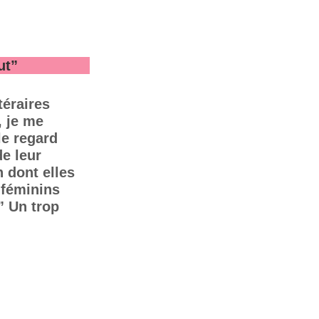
ut”
téraires
, je me
le regard
de leur
n dont elles
 féminins
” Un trop