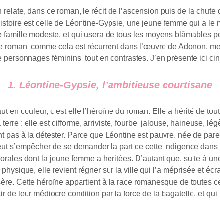
relate, dans ce roman, le récit de l’ascension puis de la chute 
histoire est celle de Léontine-Gypsie, une jeune femme qui a le
e famille modeste, et qui usera de tous les moyens blâmables po
Le roman, comme cela est récurrent dans l’œuvre de Adonon, me
e personnages féminins, tout en contrastes. J’en présente ici cin
1. Léontine-Gypsie, l’ambitieuse courtisane
 en couleur, c’est elle l’héroïne du roman. Elle a hérité de tout
 terre : elle est difforme, arriviste, fourbe, jalouse, haineuse, l
nt pas à la détester. Parce que Léontine est pauvre, née de pare
peut s’empêcher de se demander la part de cette indigence dans 
orales dont la jeune femme a héritées. D’autant que, suite à un
ysique, elle revient régner sur la ville qui l’a méprisée et écr
sère. Cette héroïne appartient à la race romanesque de toutes ce
ir de leur médiocre condition par la force de la bagatelle, et qui 