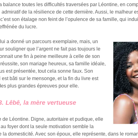
a balance toutes les difficultés traversées par Léontine, en comp
, admiratif de la résilience de cette dernière. Aussi, le malheur e
c’est son étalage non feint de l’opulence de sa famille, qui indu
effrénée du lucre.
lui a donné un parcours exemplaire, mais, un
 souligner que l’argent ne fait pas toujours le
onnait une fin à peine meilleure à celle de son
 réussite, son mariage heureux, sa famille idéale,
ous est présentée, tout cela sonne faux. Son
 est bâti sur le mensonge, et la fin du livre est
des plus grandes épreuves pour elle.
3. Lêbê, la mère vertueuse
e de Léontine. Digne, autoritaire et pudique, elle
au foyer dont la seule motivation semble la
 la domesticité. Avec son époux, elle représente, dans le roman