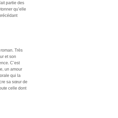
ait partie des
étonner qu’elle
 précédant
 roman. Très
œur et son
ence. C’est
le, un amour
rale qui la
ncre sa sœur de
oute celle dont