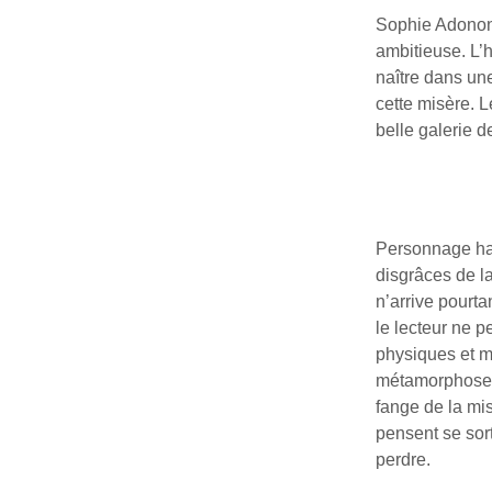
Sophie Adonon 
ambitieuse. L’
naître dans un
cette misère. 
belle galerie d
Personnage haut
disgrâces de la
n’arrive pourta
le lecteur ne 
physiques et m
métamorphose ph
fange de la mi
pensent se sort
perdre.