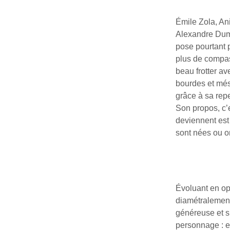
Émile Zola, An
Alexandre Duma
pose pourtant p
plus de compas
beau frotter av
bourdes et més
grâce à sa repe
Son propos, c’es
deviennent est
sont nées ou o
Évoluant en op
diamétralement 
généreuse et si
personnage : el