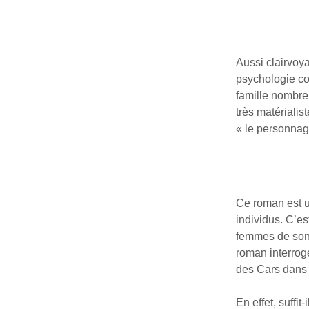
Aussi clairvoy
psychologie co
famille nombre
très matérialis
« le personnage
Ce roman est u
individus. C’es
femmes de son 
roman interroge
des Cars dans 
En effet, suffit-