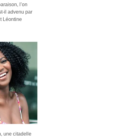
araison, l’on
st-il advenu par
it Léontine
, une citadelle