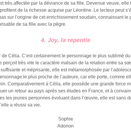
est très affectée par la déviance de sa fille. Devenue veuve, elle f
rofitent de la richesse acquise par Léontine. Le lecteur peut s’
pas sur l’origine de cet enrichissement soudain, connaissant le
sable de sa fille avec la pègre.
4. Joy, la repentie
r de Célia. C’est certainement le personnage le plus sublimé du
e perçoit très vite le caractère malsain de la relation entre sa s
suffisante et méprisante, elle est métamorphosée par l’adolesc
ersonnage le plus proche de l’auteure, car elle porte, comme el
nin. Comparativement à Célia, elle possède une grande force mo
tuer un retour au pays après ses études en France, et à convai
utes les jeunes personnes évoluant dans l’œuvre, elle est sans d
’elle a réussi sa vie.
Sophie
Adonon