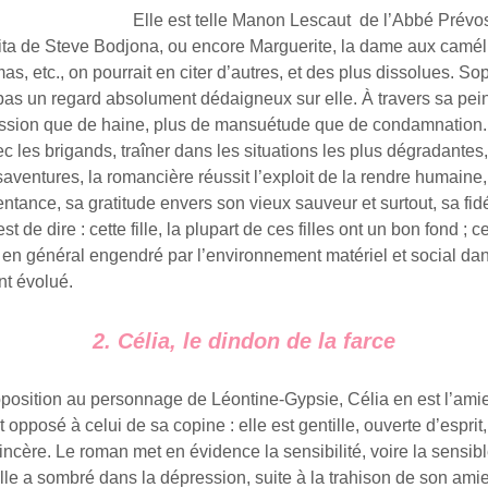
Elle est telle Manon Lescaut de l’Abbé Prévo
ita de Steve Bodjona, ou encore Marguerite, la dame aux camél
s, etc., on pourrait en citer d’autres, et des plus dissolues. S
as un regard absolument dédaigneux sur elle. À travers sa peint
sion que de haine, plus de mansuétude que de condamnation. 
ec les brigands, traîner dans les situations les plus dégradantes
aventures, la romancière réussit l’exploit de la rendre humain
ntance, sa gratitude envers son vieux sauveur et surtout, sa fidé
t de dire : cette fille, la plupart de ces filles ont un bon fond ; c
 en général engendré par l’environnement matériel et social dan
nt évolué.
2. Célia, le dindon de la farce
position au personnage de Léontine-Gypsie, Célia en est l’amie.
opposé à celui de sa copine : elle est gentille, ouverte d’esprit,
ncère. Le roman met en évidence la sensibilité, voire la sensibl
le a sombré dans la dépression, suite à la trahison de son amie,