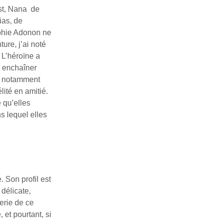
st, Nana de
ias, de
ophie Adonon ne
ure, j’ai noté
L’héroïne a
, enchaîner
e, notamment
lité en amitié.
e qu’elles
s lequel elles
 Son profil est
 délicate,
erie de ce
 et pourtant, si