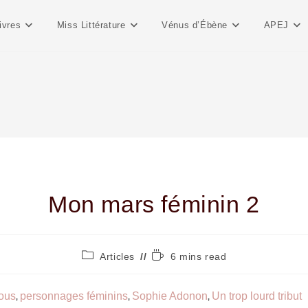
ivres
Miss Littérature
Vénus d’Ébène
APEJ
Mon mars féminin 2
Articles
6 mins read
ous
personnages féminins
Sophie Adonon
Un trop lourd tribut
,
,
,