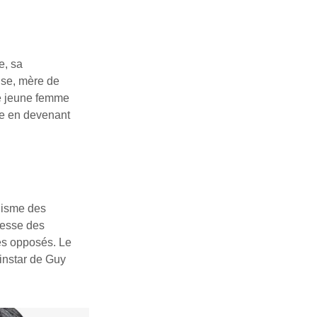
e, sa
use, mère de
ne jeune femme
sse en devenant
inisme des
dresse des
es opposés. Le
’instar de Guy