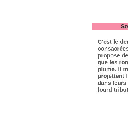
So
C’est le de
consacrées
propose de
que les rom
plume. Il m
projettent
dans leurs
lourd trib