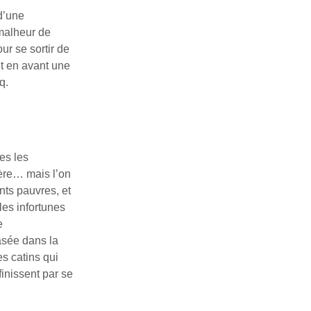
d’une
 malheur de
ur se sortir de
t en avant une
q.
es les
égère… mais l’on
nts pauvres, et
les infortunes
e
asée dans la
s catins qui
finissent par se