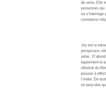
de vertu. Elle 
personnes qui p
ne s’interroge 
commerce mépri
Joy est la sœu
perspicace, ell
amie. D’abord 
également le p
idéalisé du Bé
pousse à effec
l’imiter. De to
on peut dire qu