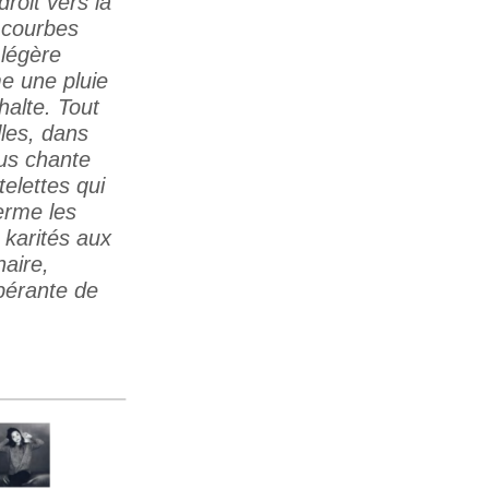
roit vers la
 courbes
 légère
e une pluie
halte. Tout
lles, dans
ous chante
elettes qui
erme les
 karités aux
naire,
ubérante de