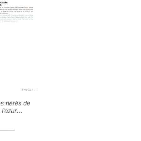
es nérés de
s l’azur…