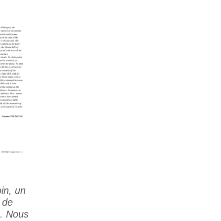
in, un
d de
s. Nous