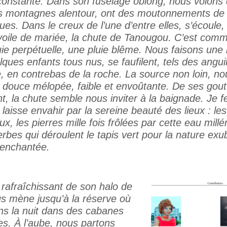
nstante. Dans son fuselage oblong, nous volons d
s montagnes alentour, ont des moutonnements de
es. Dans le creux de l’une d’entre elles, s’écoule,
ile de mariée, la chute de Tanougou. C’est comm
uie perpétuelle, une pluie blême. Nous faisons une 
lques enfants tous nus, se faufilent, tels des angui
le, en contrebas de la roche. La source non loin, n
ouce mélopée, faible et envoûtante. De ses goutt
t, la chute semble nous inviter à la baignade. Je f
laisse envahir par la sereine beauté des lieux : les
x, les pierres mille fois frôlées par cette eau millé
rbes qui déroulent le tapis vert pour la nature ex
 enchantée.
 rafraîchissant de son halo de
us mène jusqu’à la réserve où
s la nuit dans des cabanes
les. À l’aube, nous partons