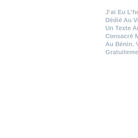
J’ai Eu L’
Dédié Au V
Un Texte Au
Consacré M
Au Bénin. V
Gratuiteme