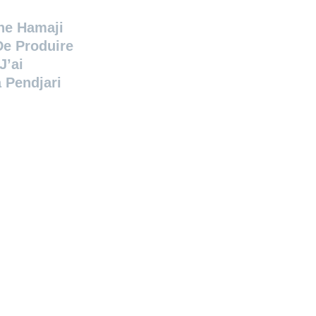
ne Hamaji
De Produire
J’ai
 Pendjari