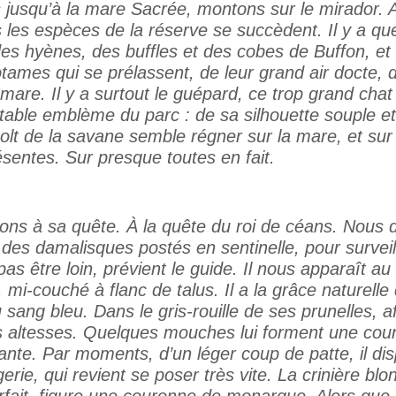
 jusqu’à la mare Sacrée, montons sur le mirador. 
s les espèces de la réserve se succèdent. Il y a qu
des hyènes, des buffles et des cobes de Buffon, et 
tames qui se prélassent, de leur grand air docte, 
 mare. Il y a surtout le guépard, ce trop grand cha
itable emblème du parc : de sa silhouette souple e
olt de la savane semble régner sur la mare, et sur
sentes. Sur presque toutes en fait.
ons à sa quête. À la quête du roi de céans. Nous d
 des damalisques postés en sentinelle, pour surveil
 pas être loin, prévient le guide. Il nous apparaît au
 mi-couché à flanc de talus. Il a la grâce naturelle
sang bleu. Dans le gris-rouille de ses prunelles, af
s altesses. Quelques mouches lui forment une cou
ante. Par moments, d’un léger coup de patte, il di
rie, qui revient se poser très vite. La crinière blo
rfait, figure une couronne de monarque. Alors que l