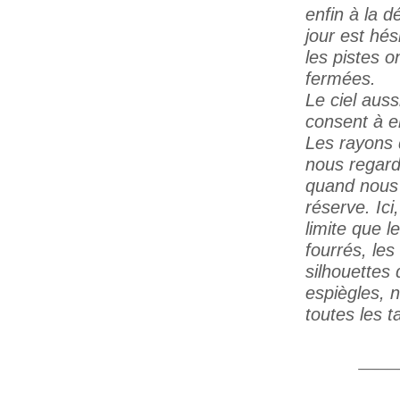
enfin à la d
jour est hési
les pistes o
fermées.
Le ciel auss
consent à en
Les rayons d
nous regarde
quand nous
réserve. Ici
limite que l
fourrés, le
silhouettes
espiègles, 
toutes les t