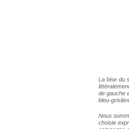
La bise du s
littéraleme
de gauche e
bleu-grisâtr
Nous sommes
choisie expr