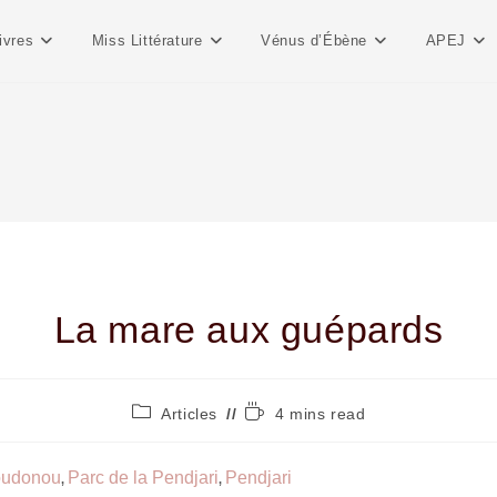
ivres
Miss Littérature
Vénus d’Ébène
APEJ
La mare aux guépards
Articles
4 mins read
oudonou
Parc de la Pendjari
Pendjari
,
,