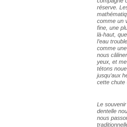
compagne co
réserve. Le
mathématiqu
comme un vo
fine, une pl
là-haut, que
l’eau troub
comme une d
nous câlinen
yeux, et me 
tétons noueu
jusqu’aux he
cette chute
Le souvenir
dentelle no
nous passon
traditionnel