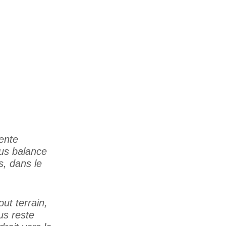
tente
ous balance
s, dans le
ut terrain,
ous reste