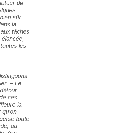
Autour de
elques
bien sûr
dans la
t aux tâches
t élancée,
 toutes les
istinguons,
ler. – Le
 détour
 de ces
fleure la
r qu’on
sperse toute
nde, au
e félin