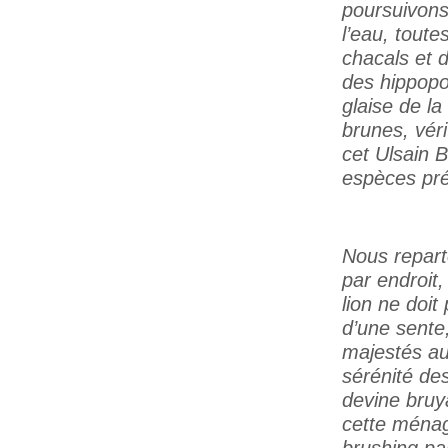
poursuivons
l’eau, toute
chacals et 
des hippopo
glaise de la
brunes, vér
cet Ulsain B
espèces pré
Nous repart
par endroit,
lion ne doit
d’une sente,
majestés au 
sérénité de
devine bruy
cette ménage
brushing pa