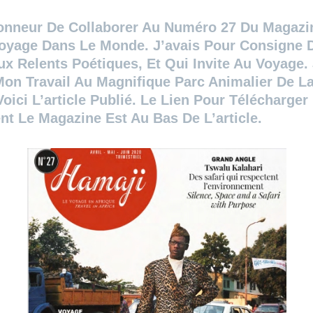
honneur De Collaborer Au Numéro 27 Du Magazi
oyage Dans Le Monde. J’avais Pour Consigne 
x Relents Poétiques, Et Qui Invite Au Voyage. 
on Travail Au Magnifique Parc Animalier De La
oici L’article Publié. Le Lien Pour Télécharger
nt Le Magazine Est Au Bas De L’article.