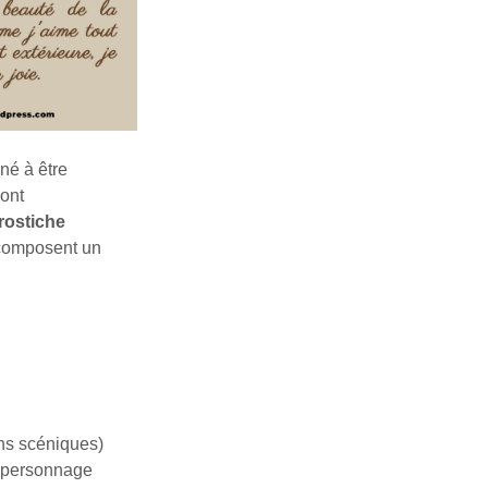
iné à être
dont
crostiche
, composent un
ons scéniques)
e personnage