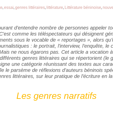
te
essai
genres littéraires
littérature
Littérature béninoise
nouve
,
,
,
,
,
 courant d’entendre nombre de personnes appeler tou
C’est comme les téléspectateurs qui désignent gé
ments sous le vocable de « reportages », alors qu’il
urnalistiques : le portrait, l’interview, l’enquête, le
 Mais ne nous égarons pas. Cet article a vocation 
ifférents genres littéraires qui se répertorient (le 
ésigne une catégorie réunissant des textes aux cara
 Je le parsème de réflexions d’auteurs béninois spéc
enres littéraires, sur leur pratique de l’écriture en l
Les genres narratifs