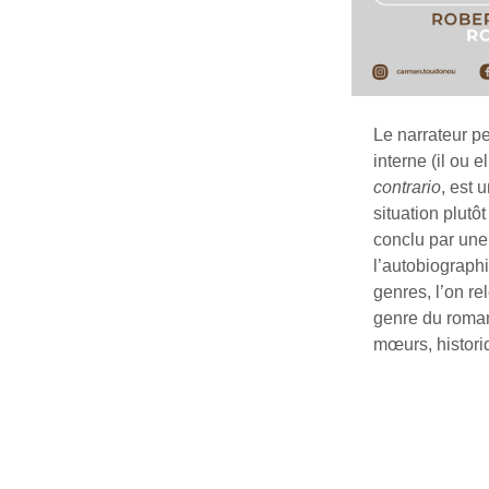
Le narrateur pe
interne (il ou e
contrario
, est 
situation plutô
conclu par une
l’autobiograph
genres, l’on r
genre du roman
mœurs, historiq