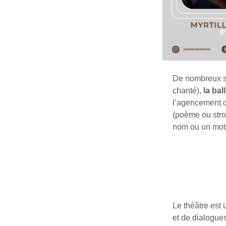
De nombreux so
chanté),
la bal
l’agencement d
(poème ou stro
nom ou un mot-c
Le théâtre est
et de dialogue