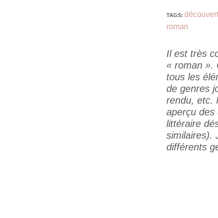
découver
TAGS
:
roman
Il est très
« roman ». 
tous les élé
de genres jo
rendu, etc.
aperçu des d
littéraire d
similaires).
différents g