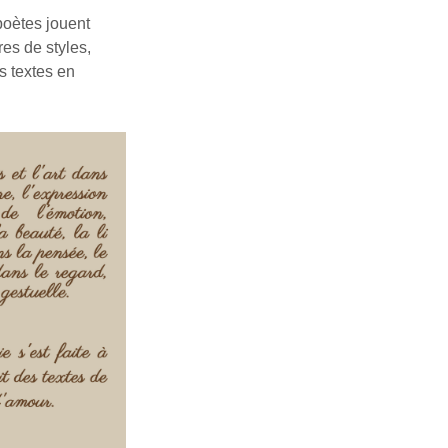
poètes jouent
res de styles,
s textes en