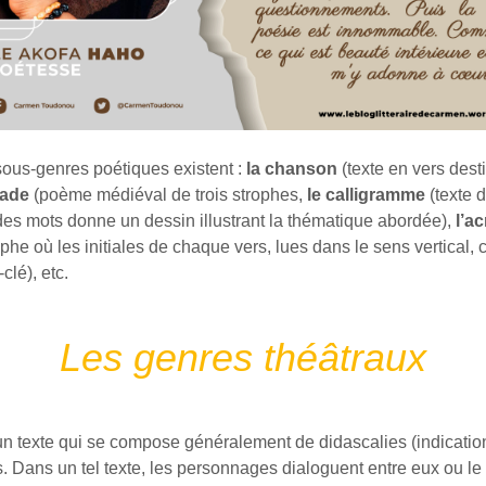
us-genres poétiques existent :
la chanson
(texte en vers dest
lade
(poème médiéval de trois strophes,
le calligramme
(texte 
es mots donne un dessin illustrant la thématique abordée),
l’a
phe où les initiales de chaque vers, lues dans le sens vertical
lé), etc.
Les genres théâtraux
 un texte qui se compose généralement de didascalies (indicati
s. Dans un tel texte, les personnages dialoguent entre eux ou l