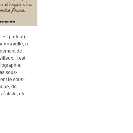
est partout),
a nouvelle
,
a
urnement de
lleux. Il est
iographie,
ces sous-
ent le sous-
ique, de
réaliste, etc.