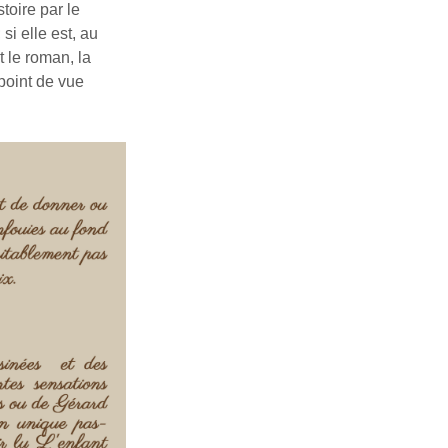
toire par le
 si elle est, au
t le roman, la
point de vue