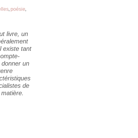
lles
poésie
,
,
t livre, un
néralement
 existe tant
 compte-
à donner un
genre
ctéristiques
ialistes de
a matière.