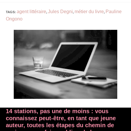
agent littéraire
Jules Degni
métier du livre
Pauline
TAGS
:
,
,
,
Ongono
14 stations, pas une de moins : vous
connaissez peut-être, en tant que jeune
auteur, toutes les étapes du chemin de