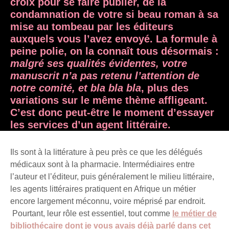
croix pour se faire publier, de la
condamnation de votre si beau roman à sa
mise au tombeau par les éditeurs
auxquels vous l’avez envoyé. La formule à
peine polie, on la connaît tous désormais :
malgré ses qualités évidentes, votre
manuscrit n’a pas retenu l’attention de
notre comité, et bla bla bla
, plus des
variations sur le même thème affligeant.
C’est donc peut-être le moment d’essayer
les services d’un agent littéraire.
Ils sont à la littérature à peu près ce que les délégués
médicaux sont à la pharmacie. Intermédiaires entre
l’auteur et l’éditeur, puis généralement le milieu littéraire,
les agents littéraires pratiquent en Afrique un métier
encore largement méconnu, voire méprisé par endroit.
Pourtant, leur rôle est essentiel, tout comme
le métier de
bibliothécaire dont je vous avais déjà parlé dans cet